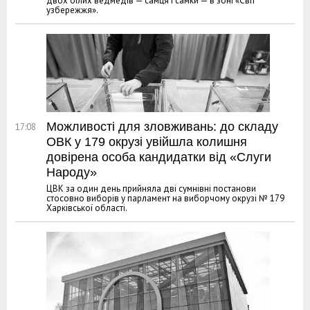
двох білих ведмедів — самця і самки — в зоні «Світ
узбережжя».
Можливості для зловживань: до складу
17:08
ОВК у 179 окрузі увійшла колишня
довірена особа кандидатки від «Слуги
Народу»
ЦВК за один день прийняла дві сумнівні постанови
стосовно виборів у парламент на виборчому окрузі № 179
Харківської області.