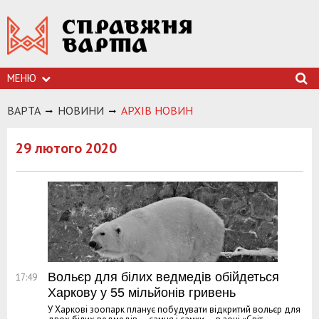
МЕНЮ
ВАРТА
НОВИНИ
АРХIВ НОВИН
29 лютого 2020
Вольєр для білих ведмедів обійдеться
17:49
Харкову у 55 мільйонів гривень
У Харкові зоопарк планує побудувати відкритий вольєр для