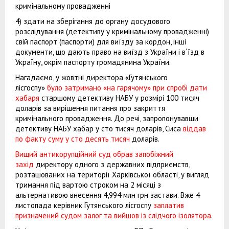
кримінальному провадженні
4) здати на зберігання до органу досудового
розслідування (детективу у кримінальному провадженні)
свій паспорт (паспорти) для виїзду за кордон, інші
документи, що дають право на виїзд з України і в`їзд в
Україну, окрім паспорту громадянина України.
Нагадаємо, у жовтні директора «Гутянського
лісгоспу»
було затримано «на гарячому» при спробі дати
хабаря
старшому детективу НАБУ у розмірі 100 тисяч
доларів за вирішення питання про закриття
кримінального провадження. До речі, запропонувавши
детективу НАБУ хабар у сто тисяч доларів, Сиса
віддав
по факту суму у сто десять тисяч
доларів.
Вищий антикорупційний суд обрав запобіжний
захід
директору одного з державних підприємств,
розташованих на території Харківської області, у вигляд
тримання під вартою строком на 2 місяці з
альтернативою внесення 4,994 млн грн застави. Вже 4
листопада керівник Гутянського лісгоспу
заплатив
призначений судом залог та вийшов із слідчого ізолятора
.