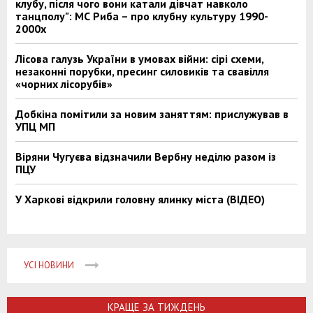
клубу, після чого вони катали дівчат навколо
танцполу": МС Риба – про клубну культуру 1990-
2000х
Лісова галузь України в умовах війни: сірі схеми,
незаконні порубки, пресинг силовиків та свавілля
«чорних лісорубів»
Добкіна помітили за новим заняттям: прислужував в
УПЦ МП
Віряни Чугуєва відзначили Вербну неділю разом із
ПЦУ
У Харкові відкрили головну ялинку міста (ВІДЕО)
УСІ НОВИНИ
КРАЩЕ ЗА ТИЖДЕНЬ