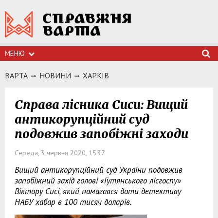
МЕНЮ
ВАРТА
НОВИНИ
ХАРКIВ
Справа лісника Сиси: Вищий
антикорупційний суд
подовжив запобіжні заходи
Середа, 3 червня 2020, 15:37
Вищий антикорупційний суд України подовжив
запобіжний захід голові «Гутянського лісгоспу»
Віктору Сисі, який намагався дати детективу
НАБУ хабар в 100 тисяч доларів.