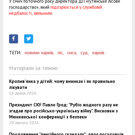
У січнч поточного року директора ДП «Гутянське лісове
господарство», який
підозрюється у службовій
недбалості, звільнили
.
ТЕГИ:
новини харків,
ліс,
сиса,
суд,
харків
Матеріали за темою:
Кропив'янка у дітей: чому виникає і як правильно
лікувати
16 липня 2026
Президент СКУ Павло Грод: "Рубіо жодного разу не
згадав про російсько-українську війну". Висновки з
Мюнхенської конференції з безпеки
20 лютого 2026
Продовження "пенсійного скандалу": двоє посадовців