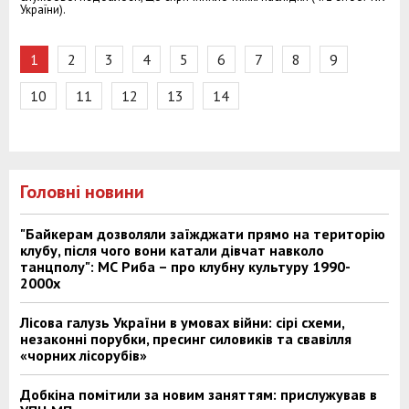
України).
1
2
3
4
5
6
7
8
9
10
11
12
13
14
Головні новини
"Байкерам дозволяли заїжджати прямо на територію
клубу, після чого вони катали дівчат навколо
танцполу": МС Риба – про клубну культуру 1990-
2000х
Лісова галузь України в умовах війни: сірі схеми,
незаконні порубки, пресинг силовиків та свавілля
«чорних лісорубів»
Добкіна помітили за новим заняттям: прислужував в