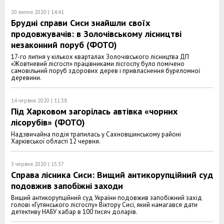
20 липня 2020 | 14:41
Брудні справи Сиси знайшли своїх
продовжувачів: в Золочівському лісництві
незаконний поруб (ФОТО)
17-го липня у кількох кварталах Золочівського лісництва ДП
«Жовтневий лісгосп» працівниками лісгоспу було помічено
самовільний поруб здорових дерев і привласнення буреломної
деревини.
14 червня 2020 | 11:38
Під Харковом загорілась автівка «чорних
лісорубів» (ФОТО)
Надзвичайна подія трапилась у Сахновщинському районі
Харківської області 12 червня.
3 червня 2020 | 15:37
Справа лісника Сиси: Вищий антикорупційний суд
подовжив запобіжні заходи
Вищий антикорупційний суд України подовжив запобіжний захід
голові «Гутянського лісгоспу» Віктору Сисі, який намагався дати
детективу НАБУ хабар в 100 тисяч доларів.