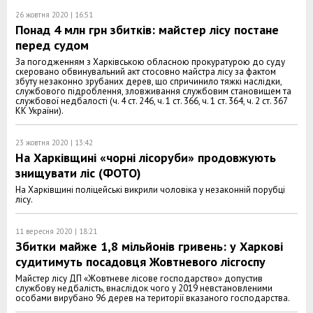
26 жовтня 2020 | 16:51
Понад 4 млн грн збитків: майстер лісу постане
перед судом
За погодженням з Харківською обласною прокуратурою до суду
скеровано обвинувальний акт стосовно майстра лісу за фактом
збуту незаконно зрубаних дерев, що спричинило тяжкі наслідки,
службового підроблення, зловживання службовим становищем та
службової недбалості (ч. 4 ст. 246, ч. 1 ст. 366, ч. 1 ст. 364, ч. 2 ст. 367
КК України).
23 жовтня 2020 | 13:42
На Харківщині «чорні лісоруби» продовжують
знищувати ліс (ФОТО)
На Харківщині поліцейські викрили чоловіка у незаконній порубці
лісу.
11 вересня 2020 | 18:21
Збитки майже 1,8 мільйонів гривень: у Харкові
судитимуть посадовця Жовтневого лісгоспу
Майстер лісу ДП «Жовтневе лісове господарство» допустив
службову недбалість, внаслідок чого у 2019 невстановленими
особами вирубано 96 дерев на території вказаного господарства.