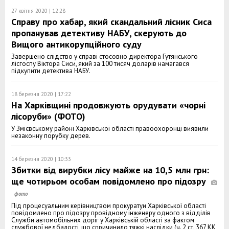
27 квітня 2020 | 12:28
Справу про хабар, який скандальний лісник Сиса
пропанував детективу НАБУ, скерують до
Вищого антикорупційного суду
Завершено слідство у справі стосовно директора Гутянського
лісгоспу Віктора Сиси, який за 100 тисяч доларів намагався
підкупити детектива НАБУ.
18 березня 2020 | 17:22
На Харківщині продовжують орудувати «чорні
лісоруби» (ФОТО)
У Змієвському районі Харківської області правоохоронці виявили
незаконну порубку дерев.
14 березня 2020 | 10:33
Збитки від вирубки лісу майже на 10,5 млн грн:
ще чотирьом особам повідомлено про підозру
Під процесуальним керівництвом прокуратуи Харківської області
повідомлено про підозру провідному інженеру одного з відділів
Служби автомобільних доріг у Харківській області за фактом
службової недбалості, що спричинило тяжкі наслідки (ч. 2 ст. 367 КК