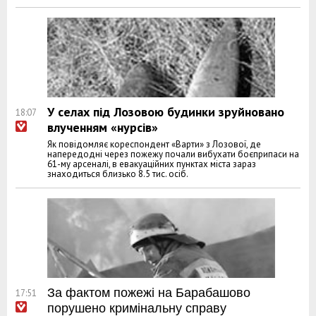
У селах під Лозовою будинки зруйновано
18:07
влученням «нурсів»
Як повідомляє кореспондент «Варти» з Лозової, де
напередодні через пожежу почали вибухати боєприпаси на
61-му арсеналі, в евакуаційних пунктах міста зараз
знаходиться близько 8.5 тис. осіб.
За фактом пожежі на Барабашово
17:51
порушено кримінальну справу