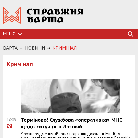
МЕНЮ
ВАРТА
НОВИНИ
КРИМIНАЛ
Кримiнал
Терміново! Службова «оперативка» МНС
16:08
щодо ситуації в Лозовій
У розпорядження «Варти» потрапив документ МінНС, у