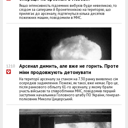
Якщо інтенсивність підземних вибухів буде невеликою, то
слідом за саперами й бронетехнікою на територію, що
прилягає до арсеналу, підтягнуться кілька десятків
пожежних машин, повідомили в МНС.
Арсенал димить, але вже не горить. Проте
12:10
міни продовжують детонувати
На території арсеналу за станом на 7.30 ранку виявлено сім
осередків задимлення. Пожежі, як такої, вже немає. Про це,
після ранкового обльоту 61-го арсеналу, у якому брали
участь військові та співробітники МНС, повідомив перший
заступник начальника Головного штабу ПО України, генерал-
полковник Микола Цицюрський.