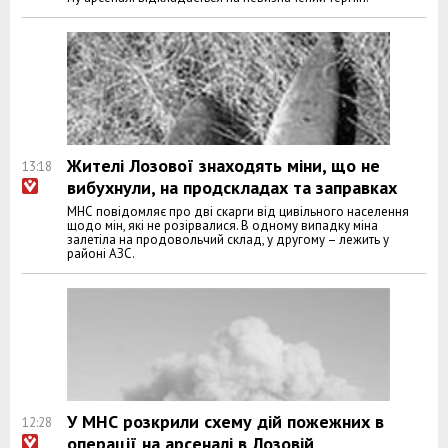
Жителі Лозової знаходять міни, що не
13:18
вибухнули, на продскладах та заправках
МНС повідомляє про дві скарги від цивільного населення
щодо мін, які не розірвалися. В одному випадку міна
залетіла на продовольчий склад, у другому – лежить у
районі АЗС.
У МНС розкрили схему дій пожежних в
12:28
операції на арсеналі в Лозовій