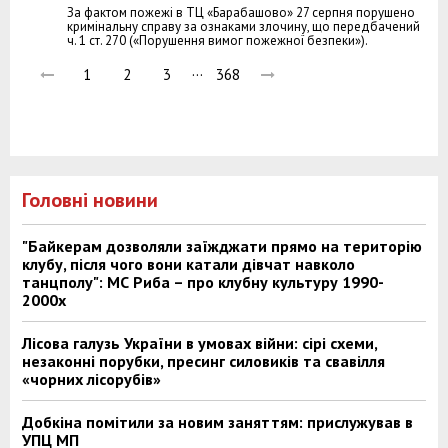
За фактом пожежі в ТЦ «Барабашово» 27 серпня порушено
кримінальну справу за ознаками злочину, що передбачений
ч. 1 ст. 270 («Порушення вимог пожежної безпеки»).
…
1
2
3
368
Головні новини
"Байкерам дозволяли заїжджати прямо на територію
клубу, після чого вони катали дівчат навколо
танцполу": МС Риба – про клубну культуру 1990-
2000х
Лісова галузь України в умовах війни: сірі схеми,
незаконні порубки, пресинг силовиків та свавілля
«чорних лісорубів»
Добкіна помітили за новим заняттям: прислужував в
УПЦ МП