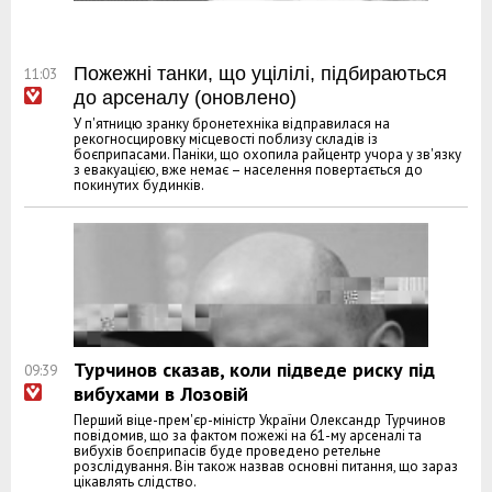
Пожежні танки, що уцілілі, підбираються
11:03
до арсеналу (оновлено)
У п'ятницю зранку бронетехніка відправилася на
рекогносцировку місцевості поблизу складів із
боєприпасами. Паніки, що охопила райцентр учора у зв'язку
з евакуацією, вже немає – населення повертається до
покинутих будинків.
Турчинов сказав, коли підведе риску під
09:39
вибухами в Лозовій
Перший віце-прем'єр-міністр України Олександр Турчинов
повідомив, що за фактом пожежі на 61-му арсеналі та
вибухів боєприпасів буде проведено ретельне
розслідування. Він також назвав основні питання, що зараз
цікавлять слідство.