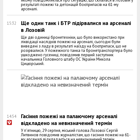
якому повідомляється про ситуацію, що склалася в Лозовій у
результаті пожежі та детонацій боєприпасів на 61-му
арсеналі.
Ще один танк і БТР підірвалися на арсеналі
15:32
в Лозовій
Ще дві одиниці бронетехніки, що було використано при
ліквідації наслідків пожежі на арсеналі, сьогодні були
виведені з ладу в результаті наїзду на боєприпаси, що не
розірвалися. У пожежного танка та бронетранспортера було
ушкоджено гусениці, повідомив перший заступник
начальника Головного штабу ОС України Микола
Цицюрський.
Гасіння пожежі на палаючому арсеналі
14:54
відкладено на невизначений термін
У п'ятницю, 29 серпня, міський голова Лозової Сергій
Литвинов повідомив журналістам, що гасіння пожежі на 61-
му арсеналі відкладається на невизначений термін.