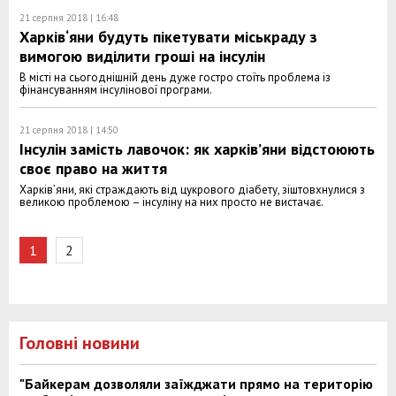
21 серпня 2018 | 16:48
Харків‘яни будуть пікетувати міськраду з
вимогою виділити гроші на інсулін
В місті на сьогоднішній день дуже гостро стоїть проблема із
фінансуванням інсулінової програми.
21 серпня 2018 | 14:50
Інсулін замість лавочок: як харків’яни відстоюють
своє право на життя
Харків’яни, які страждають від цукрового діабету, зіштовхнулися з
великою проблемою – інсуліну на них просто не вистачає.
1
2
Головні новини
"Байкерам дозволяли заїжджати прямо на територію