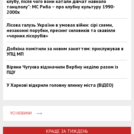
клубу, після чого вони катали дівчат навколо
танцполу": МС Риба – про клубну культуру 1990-
2000х
Лісова галузь України в умовах війни: сірі схеми,
незаконні порубки, пресинг силовиків та свавілля
«чорних лісорубів»
Добкіна помітили за новим заняттям: прислужував в
УПЦ МП
Віряни Чугуєва відзначили Вербну неділю разом із
ПЦУ
У Харкові відкрили головну ялинку міста (ВІДЕО)
УСІ НОВИНИ
КРАЩЕ ЗА ТИЖДЕНЬ