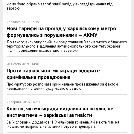
Йому було обрано запобіжний захід у вигляді тримання під
вартою.
27 лютого 2019 | 15:19
Нові тарифи на проїзд у харківському метро
формувались з порушеннями – АКМУ
До такого висновку прийшли представники Харківського обласного
територіального відділення антимонопольного комітету України
після проведення відповідної перевірки.
20 лютого 2019 | 14:40
Проти харківської міськради відкрите
кримінальне провадження
Прокуратурою розпочате кримінальне провадження за фактом
невиконання рішення суду міською радою.
22 серпня 2018 | 16:31
Коштів, які міськрада виділила на інсулін, не
вистачатиме – харківські активісти
За їх словами, додаткові 1,9 мільйонів гривень, які мають піти на
інсулін, не покриють нагальних потреб в препараті.