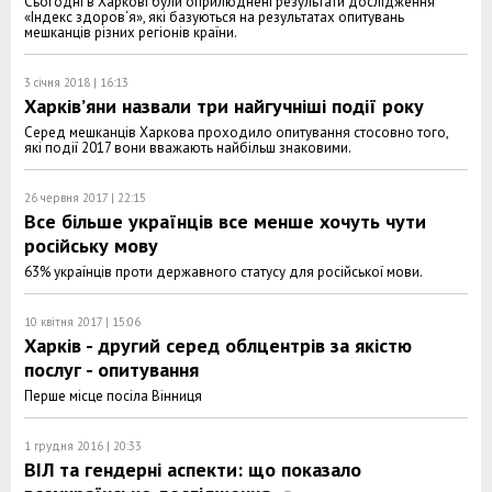
Сьогодні в Харкові були оприлюднені результати дослідження
«Індекс здоров‘я», які базуються на результатах опитувань
мешканців різних регіонів країни.
3 січня 2018 | 16:13
Харків’яни назвали три найгучніші події року
Серед мешканців Харкова проходило опитування стосовно того,
які події 2017 вони вважають найбільш знаковими.
26 червня 2017 | 22:15
Все більше українців все менше хочуть чути
російську мову
63% українців проти державного статусу для російської мови.
10 квітня 2017 | 15:06
Харків - другий серед облцентрів за якістю
послуг - опитування
Перше місце посіла Вінниця
1 грудня 2016 | 20:33
ВІЛ та гендерні аспекти: що показало