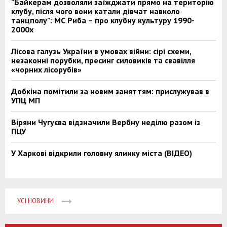
"Байкерам дозволяли заїжджати прямо на територію
клубу, після чого вони катали дівчат навколо
танцполу": МС Риба – про клубну культуру 1990-
2000х
Лісова галузь України в умовах війни: сірі схеми,
незаконні порубки, пресинг силовиків та свавілля
«чорних лісорубів»
Добкіна помітили за новим заняттям: прислужував в
УПЦ МП
Віряни Чугуєва відзначили Вербну неділю разом із
ПЦУ
У Харкові відкрили головну ялинку міста (ВІДЕО)
УСІ НОВИНИ