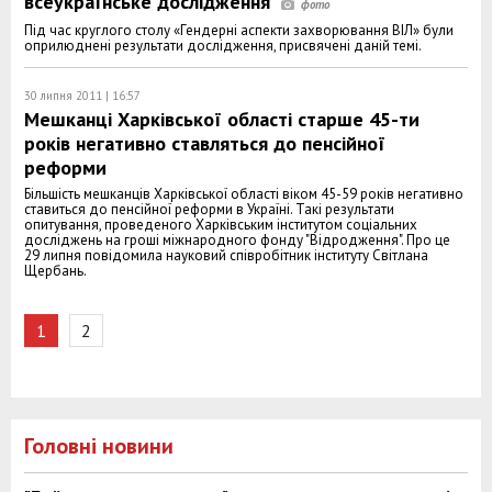
всеукраїнське дослідження
Під час круглого столу «Гендерні аспекти захворювання ВІЛ» були
оприлюднені результати дослідження, присвячені даній темі.
30 липня 2011 | 16:57
Мешканці Харківської області старше 45-ти
років негативно ставляться до пенсійної
реформи
Більшість мешканців Харківської області віком 45-59 років негативно
ставиться до пенсійної реформи в Україні. Такі результати
опитування, проведеного Харківським інститутом соціальних
досліджень на гроші міжнародного фонду "Відродження". Про це
29 липня повідомила науковий співробітник інституту Світлана
Щербань.
1
2
Головні новини