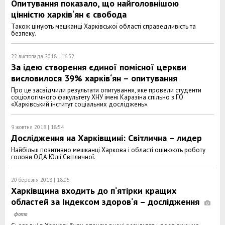
Опитування показало, що найголовнішою
цінністю харків‘ян є свобода
Також цінують мешканці Харківської області справедливість та
безпеку.
22 листопада 2018 | 16:52
За ідею створення єдиної помісної церкви
висловилося 39% харків‘ян – опитування
Про це засвідчили результати опитування, яке провели студенти
соціологічного факультету ХНУ імені Каразіна спільно з ГО
«Харківський інститут соціальних досліджень».
9 жовтня 2018 | 18:54
Дослідження на Харківщині: Світлична – лидер
Найбільш позитивно мешканці Харкова і області оцінюють роботу
голови ОДА Юлії Світличної.
20 березня 2018 | 18:05
Харківщина входить до п‘ятірки кращих
областей за Індексом здоров‘я – дослідження