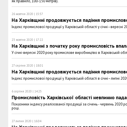
як правило, 100-150 метрів).
26 жовтня 2020 | 15:57
На Харківщині продовжується падіння промислов
Індекс промислової продукції у Харківській області у січні–вересні 
23 жовтня 2020 | 17:22
На Харківщині з початку року промисловість впал
У січні-вересні 2020 року промислове виробництво в Харківській об
27 серпня 2020 | 18:01
На Харківщині продовжується падіння промислов
Індекс промислової продукції у Харківській області в січні–липні 20
6 серпня 2020 | 14:25
Промисловість Харківської області невпинно пада
Показники індексу реалізованої продукції за січень - червень 2020 р
році.
27 липня 2020 | 16:04