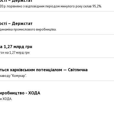
ості – Держстат
020 р. порівняно з відповідним періодом минулого року склав 95,2%.
ості – Держстат
на динаміка промислового виробництва.
а 1,27 млрд грн
о» на 1,27 млрд грн
ться харківським потенціалом — Світлична
заводу “Комунар”.
виробництво - ХОДА
ин ХОДА.