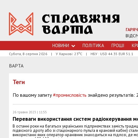
ГАРЯЧ
ВІДСІ
НОВИНИ
ПОЛІТИКА
ГРОШI
КР
о
Субота, 8 серпня 2026
|
У Харкові: 23
С
|
НБУ : USD 44.35 EUR 51.1
ВАРТА
Теги
По вашому запиту
#промисловість
знайдено результатів: 
26 травня 2023 | 11:55
Переваги використання систем радіокерування 
В останні роки на багатьох українських підприємствах замість трад
підвісного дроту або зі стаціонарного пульта в крановій кабіні) ст
використанні яких оператор-кранівник знаходиться на підлозі, де мож