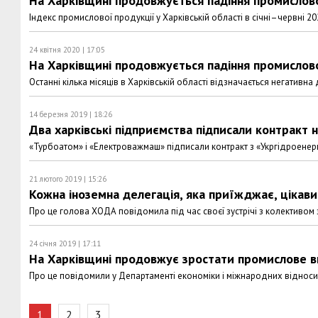
На Харківщині продовжується падіння промислов
Індекс промислової продукції у Харківській області в січні–червні 2
24 квітня 2020 | 17:05
На Харківщині продовжується падіння промислов
Останні кілька місяців в Харківській області відзначається негатив
14 березня 2019 | 18:26
Два харківські підприємства підписали контракт н
«Турбоатом» і «Електроважмаш» підписали контракт з «Укргідроенерг
21 лютого 2019 | 15:26
Кожна іноземна делегація, яка приїжджає, цікави
Про це голова ХОДА повідомила під час своєї зустрічі з колективом 
24 січня 2019 | 17:11
На Харківщині продовжує зростати промислове 
Про це повідомили у Департаменті економіки і міжнародних віднос
1
2
3