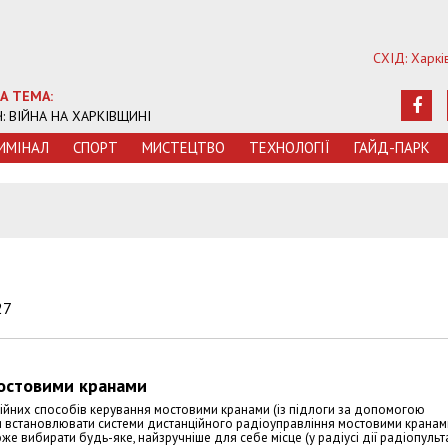
СХІД: Харкі
А ТЕМА:
Ч: ВІЙНА НА ХАРКІВЩИНІ
ИМIНАЛ
СПОРТ
МИСТЕЦТВО
ТЕХНОЛОГIЇ
ГАЙД-ПАРК
27
мостовими кранами
иційних способів керування мостовими кранами (із підлоги за допомогою
али встановлювати системи дистанційного радіоуправління мостовими кранам
е вибирати будь-яке, найзручніше для себе місце (у радіусі дії радіопульта