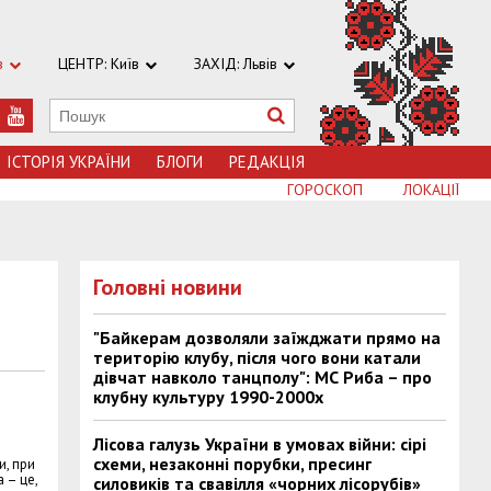
в
ЦЕНТР: Київ
ЗАХІД: Львів
ІСТОРІЯ УКРАЇНИ
БЛОГИ
РЕДАКЦІЯ
ГОРОСКОП
ЛОКАЦІЇ
Головні новини
"Байкерам дозволяли заїжджати прямо на
територію клубу, після чого вони катали
дівчат навколо танцполу": МС Риба – про
клубну культуру 1990-2000х
Лісова галузь України в умовах війни: сірі
схеми, незаконні порубки, пресинг
и, при
 – це,
силовиків та свавілля «чорних лісорубів»