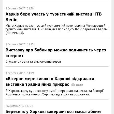
9 березня 2017 | 21:38
Харків бере участь у туристичній виставці ITB
Berlin
Місто Харків презентує свій туристичний потенціал на Міжнародній
туристичній виставці ITB Berlin, яка проходить 8-12 березня в Берліні
(Німеччина).
9 березня 2017 | 19:45
Виставку про Бабин яр можна подивитись через
інтернет
Є україномовна та англомовна версії
4 березня 2017 | 14:39
«Бісерне мереживо»: в Харкові відкрилася
виставка традиційних прикрас
В Харківському художньому музеї - персональна виставка Вікторії
Кортневої, присвяченої 75-річчю від її дня народження.
26 лютого 2017 | 10:02
Березень у Харкові завершиться масштабним