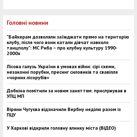
Головні новини
"Байкерам дозволяли заїжджати прямо на територію
клубу, після чого вони катали дівчат навколо
танцполу": МС Риба – про клубну культуру 1990-
2000х
Лісова галузь України в умовах війни: сірі схеми,
незаконні порубки, пресинг силовиків та свавілля
«чорних лісорубів»
Добкіна помітили за новим заняттям: прислужував в
УПЦ МП
Віряни Чугуєва відзначили Вербну неділю разом із
ПЦУ
У Харкові відкрили головну ялинку міста (ВІДЕО)