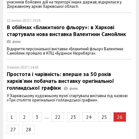
учасників бойових дій на території інших держав, відкрилася у
Державному архіві Харківської області.
12 лютого 2017 | 19:18
В обіймах «Блакитного фльору»: в Харкові
стартувала нова виставка Валентини Самойлик
Відкриття персональної виставки «Блакитний фльор» Валентини
Самойлик пройшло в КПЦ «Будинок Нюрнберга».
9 лютого 2017 | 14:43
Простота і чарівність: вперше за 50 років
харків’яни побачать виставку оригінальної
голландської графіки
У Харківському художньому музеї стартувала виставка під назвою
«Три століття оригінальної голландської графіки».
…
1
2
3
22
23
24
25
26
27
28