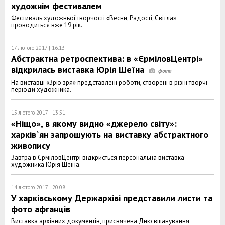
художнім фестивалем
Фестиваль художньої творчості «Весни, Радості, Світла»
проводиться вже 19 рік.
17 лютого 2017 | 16:13
Абстрактна ретроспектива: в «ЄрміловЦентрі»
відкрилась виставка Юрія Шеїна
На виставці «Зрю зря» представлені роботи, створені в різні творчі
періоди художника.
15 лютого 2017 | 13:51
«Ніщо», в якому видно «джерело світу»:
харків`ян запрошують на виставку абстрактного
живопису
Завтра в ЄрміловЦентрі відкриється персональна виставка
художника Юрія Шеїна.
14 лютого 2017 | 20:08
У харківському Держархіві представили листи та
фото афганців
Виставка архівних документів, присвячена Дню вшанування