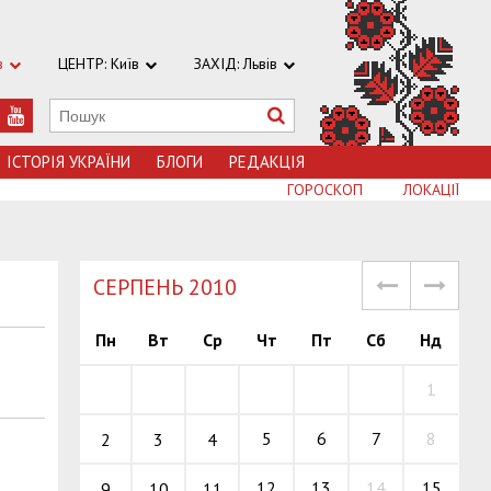
в
ЦЕНТР: Київ
ЗАХІД: Львів
ІСТОРІЯ УКРАЇНИ
БЛОГИ
РЕДАКЦІЯ
ГОРОСКОП
ЛОКАЦІЇ
СЕРПЕНЬ 2010
Пн
Вт
Ср
Чт
Пт
Сб
Нд
1
5
6
7
8
2
3
4
12
13
14
15
9
10
11