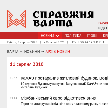
ГАРЯЧ
ВІДСІ
НОВИНИ
ПОЛІТИКА
ГРОШI
КР
о
Субота, 8 серпня 2026
|
У Харкові: 23
С
|
НБУ : USD 44.35 EUR 51.1
ВАРТА
НОВИНИ
АРХIВ НОВИН
11 серпня 2010
КамАЗ протаранив житловий будинок. Воді
15:57
10 серпня в Луганську на вулиці Ватутіна водій КамАЗу не в
житловий будинок.
Міжбанківський євро відкотився вниз
11:14
Торги по долару на міжбанківському валютному ринку відкрил