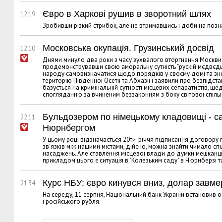
Євро в Харкові рушив в зворотний шлях
12:19
Зробивши різкий стрибок, але не втримавшись і доби на позна
Московська окупація. Грузинський досвід
12:10
Днями минуло два роки з часу зухвалого вторгнення Москви 
продемонструвавши свою аморальну сутність "рускій мєдвєдь"
народу самовизначатися щодо порядків у своєму домі та зне
територію Південної Осетії та Абхазії і заявили про безпідст
базується на кримінальній сутності місцевих сепаратистів, 
спогляданню за вчиненим беззаконням з боку світової спіль
Бульдозером по німецькому кладовищі - са
22:11
Нюрнбергом
У цьому році відзначається 20ти-річчя підписання договору 
зв'язків між нашими містами, дійсно, можна знайти чимало спі
насаджень. Але ставлення місцевої влади до думки мешканців
прикладом цього є ситуація в "Колезьким саду" в Нюрнберзі та
Курс НБУ: євро кинувся вниз, долар завме
21:34
На середу, 11 серпня, Національний банк України встановив о
і російського рубля.