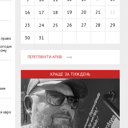
19
20
21
22
16
17
18
26
27
28
29
23
24
25
30
31
а право
ьогодні
ному
ПЕРЕГЛЯНУТИ АРХІВ
КРАЩЕ ЗА ТИЖДЕНЬ
авим
ня євро