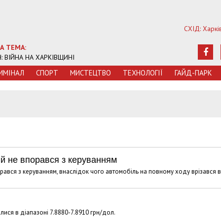
СХІД: Харкі
А ТЕМА:
Ч: ВІЙНА НА ХАРКІВЩИНІ
ИМIНАЛ
СПОРТ
МИСТЕЦТВО
ТЕХНОЛОГIЇ
ГАЙД-ПАРК
й не впорався з керуванням
порався з керуванням, внаслідок чого автомобіль на повному ходу врізався в
ися в діапазоні 7.8880-7.8910 грн/дол.