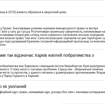
чці в 10.50, валюта зібралася в зворотний шлях.
у Грузію. Знехтувавши усякими нормами міжнародного права та вкотре
 вліз у хату до сусіда. Розтоптавши грузинську суверенність, наплювавши н
хтувавши інтересами сотень тисяч корінного населення, москалі окупували
авне власне право "там жіть". Сила московських окупантів на цих територіях с
щедро підгодовуваній Кремлем, потужній інформаційній пропаганді та мовчаз
ноти.
ме так відзначає Харків ювілей побратимства з
побратимства між Харковом і німецьким містом Нюрнбергом. Крім культурних
льного. У тому числі є і загальні проблеми. Серед них - збереження зелених
 міста і їх протестів, з даного питання є діаметрально протилежними. Яскр
 у Парку Горького в Харкові.
р як укопаний
фіційний курс гривні, залишивши курс долара без змін і знизивши котируван