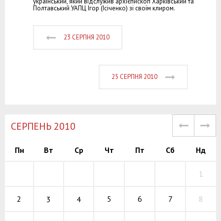
український, який відслужив архієпископ Харківський та
Полтавський УАПЦ Ігор (Ісіченко) зі своїм клиром.
23 СЕРПНЯ 2010
25 СЕРПНЯ 2010
СЕРПЕНЬ 2010
Пн
Вт
Ср
Чт
Пт
Сб
Нд
1
5
6
7
2
8
3
4