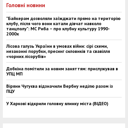
Головні новини
"Байкерам дозволяли заїжджати прямо на територію
клубу, після чого вони катали дівчат навколо
танцполу": МС Риба – про клубну культуру 1990-
2000х
Лісова галузь України в умовах війни: сірі схеми,
незаконні порубки, пресинг силовиків та свавілля
«чорних лісорубів»
Добкіна помітили за новим заняттям: прислужував в
УПЦ МП
Віряни Чугуєва відзначили Вербну неділю разом із
ПЦУ
У Харкові відкрили головну ялинку міста (ВІДЕО)