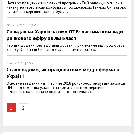
Четверо працівників щоденної програми «Твій ранок», що пішли з
каналу, начебто, після конфлікту з продюсеркою Ганною Силаєвою,
судитися з керівництвом не будуть.
30 січня 2018 | 19:35
Скандал на Харківському ОТБ: частина команди
ранкового ефіру звільнилася
Терпіти щоденні безпідставні образи і приниження від продюсера
каналу ОТБ Ганни Силаєвої журналістам набридло.
7 січня 2018 | 16:30
Стало відомо, як працюватиме медреформа в
Україні
Основне завдання на I півріччя 2018 року - реорганізувати заклади
ПМД з бюджетних установ на комунальні некомерційні
підприємства. Іншими словами - автономізуватися.
1
2