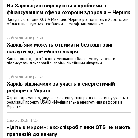
На Харківщині вирішуються проблеми з
фінансуванням сфери охорони здоров’я – Черняк
Заступник голови ХОДА Михайло Черняк розповів, як в Харківській
області вирішуються проблеми з недофінансуванням.
22 березня 2018 | 13:30
Харків‘яни можуть отримати безкоштовні
послуги від сімейного лікаря
Заплановано, що з 1 квітня мешканці області можуть почати
підписувати декларації зі своїми сімейними лікарями.
19 березня 2018 | 20:37
Харків відзначили за участь в енергетичній
реформі в Україні
Харків отримав подяку за ефективну співпрацю та активну участь в
реалізації проекту USAID «Муніципальна енергетична реформа в
Україні».
1 лютого 2018 | 14:14
«Ідіть з миром»: екс-співробітники ОТБ не мають
претензій до каналу