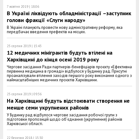
7 жовтня 2019 | 18:06
В Україні ліквідують обладміністрації –заступник
голови фракції «Слуги народу»
В Україні планують провести нову адміністративну реформу, яка
передбачає введення префектів на місцях.
25 серпня 2019 | 15:43
12 медичних мінігрантів будуть втілені на
Харківщині до кінця осені 2019 року
Чергове засідання Ради партнерів-бенефіціарів проєкту «Ефективна
первинна медицина в громаді» відбулося у Будинку рад. Присутні
проаналізували втілення заходів першого року виконання одного з
наймасштабніших медичних проєктів Харківщини.
25 серпня 2019 | 09:36
На Харківщині будуть відстоювати створення не
менше семи укрупнених районів
У Будинку рад відбулося чергове засідання робочої групи з
підготовки пропозицій щодо об’єднання (укрупнення) районів
Харківської області.
22 березня 2018 | 15:30