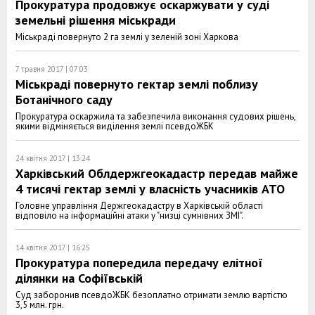
Прокуратура продовжує оскаржувати у суді
земельні рішення міськради
Міськраді повернуто 2 га землі у зеленій зоні Харкова
7 травня 2017 | 07:03
Міськраді повернуто гектар землі поблизу
Ботанічного саду
Прокуратура оскаржила та забезпечила виконання судових рішень,
якими відміняється виділення землі псевдоЖБК
24 квітня 2017 | 13:24
Харківський Облдержгеокадастр передав майже
4 тисячі гектар землі у власність учасників АТО
Головне управління Держгеокадастру в Харківській області
відповіло на інформаційні атаки у "низці сумнівних ЗМІ".
14 квітня 2017 | 16:25
Прокуратура попередила передачу елітної
ділянки на Софіївській
Суд заборонив псевдоЖБК безоплатно отримати землю вартістю
3,5 млн. грн.