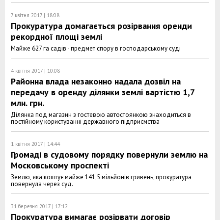
7 квітня 2017 | 18:08
Прокуратура домагається розірвання оренди
рекордної площі землі
Майже 627 га садів - предмет спору в господарському суді
4 квітня 2017 | 10:08
Районна влада незаконно надала дозвіл на
передачу в оренду ділянки землі вартістю 1,7
млн. грн.
Ділянка под магазин з гостевою автостоянкою знаходиться в
постійному користуванні державного підприємства
1 квітня 2017 | 14:44
Громаді в судовому порядку повернули землю на
Московському проспекті
Землю, яка коштує майже 141,5 мільйонів гривень, прокуратура
повернула через суд.
31 березня 2017 | 17:12
Прокуратура вимагає розірвати договір