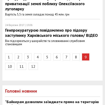
приватизації землі поблизу Олексіївского
лугопарку
Вартість 5,5 га землі складає понад 45 млн. грн
24 березня 2017 | 13:08
Генпрокуратурою повідомлено про підозру
заступнику Харківського міського голови/ ВІДЕО
Він підозрюється у шахрайстві та зловживанні службовим
становищем
1
2
3
4
5
6
7
8
9
10
11
12
Головні новини
"Байкерам дозволяли заїжджати прямо на територію