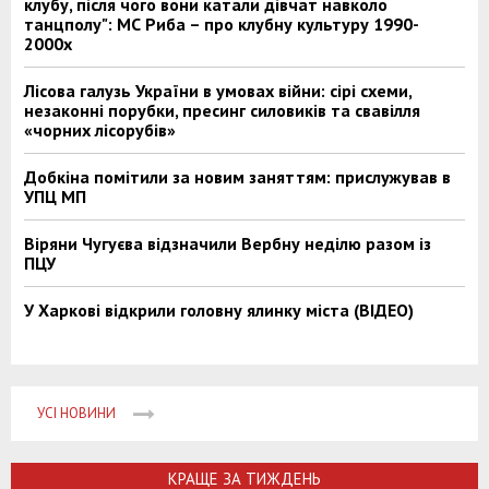
клубу, після чого вони катали дівчат навколо
танцполу": МС Риба – про клубну культуру 1990-
2000х
Лісова галузь України в умовах війни: сірі схеми,
незаконні порубки, пресинг силовиків та свавілля
«чорних лісорубів»
Добкіна помітили за новим заняттям: прислужував в
УПЦ МП
Віряни Чугуєва відзначили Вербну неділю разом із
ПЦУ
У Харкові відкрили головну ялинку міста (ВІДЕО)
УСІ НОВИНИ
КРАЩЕ ЗА ТИЖДЕНЬ