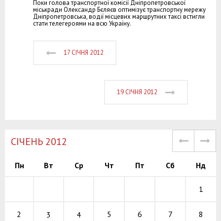
Поки голова транспортної комісії Дніпропетровської
міськради Олександр Бєляєв оптимізує транспортну мережу
Дніпропетровська, водії місцевих маршрутних таксі встигли
стати телегероями на всю Україну.
17 СІЧНЯ 2012
19 СІЧНЯ 2012
СІЧЕНЬ 2012
Пн
Вт
Ср
Чт
Пт
Сб
Нд
1
5
6
7
2
8
3
4