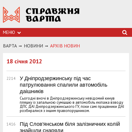
МЕНЮ
ВАРТА
НОВИНИ
АРХIВ НОВИН
18 січня 2012
У Дніпродзержинську під час
22:14
патрулювання спалили автомобіль
даішників
Сьогодні вночі в Дніпродзержинську невідомий кинув
пляшку із запальною сумішшю в автомобіль екіпажа взводу
ДПС ДАІ Дніпродзержинського ГУ, поки самі працівники ДАІ
розбиралися з іншим правопорушником.
Під Слов'янськом біля залізничних колій
14:16
знайшли снаряди