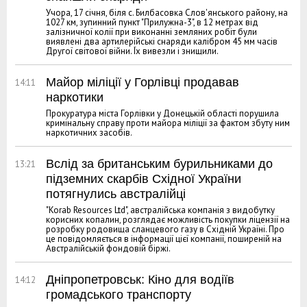
Учора, 17 січня, біля с. Билбасовка Слов'янського району, на
1027 км, зупинний пункт "Прилужна-3", в 12 метрах від
залізничної колії при виконанні земляних робіт були
виявлені два артилерійські снаряди калібром 45 мм часів
Другої світової війни. Їх вивезли і знищили.
Майор міліції у Горлівці продавав
14:11
наркотики
Прокуратура міста Горлівки у Донецькій області порушила
кримінальну справу проти майора міліції за фактом збуту ним
наркотичних засобів.
Вслід за британським бурильниками до
13:21
підземних скарбів Східної України
потягнулись австралійці
"Korab Resources Ltd", австралійська компанія з видобутку
корисних копалин, розглядає можливість покупки ліцензії на
розробку родовища сланцевого газу в Східній Україні. Про
це повідомляється в інформації цієї компанії, поширеній на
Австралійській фондовій біржі.
Дніпропетровськ: Кіно для водіїв
14:12
громадського транспорту