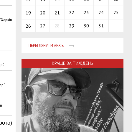
22
23
24
25
19
20
21
"Харків
27
28
29
30
31
26
ПЕРЕГЛЯНУТИ АРХІВ
КРАЩЕ ЗА ТИЖДЕНЬ
р".
р".
ий
фото)
й