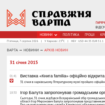
ГАРЯЧ
ВІДСІ
НОВИНИ
ПОЛІТИКА
ГРОШI
КР
о
П'ятниця, 7 серпня 2026
|
У Харкові: 23
С
|
НБУ : USD 44.35 EUR 51.1
ВАРТА
НОВИНИ
АРХIВ НОВИН
31 січня 2015
Виставка «Книга familіa» офіційно відкрита
01:41
31 січня в харківському Літературному музеї пройшло офіційне
Ігор Балута запропонував громадським орг
18:30
Сьогодні, 31 січня, відбувся Всеукраїнський збір громадських
області Ігор Миронович Балута запропонував представникам г
Про це повідомляє прес-служба Харківської облдержадмініст