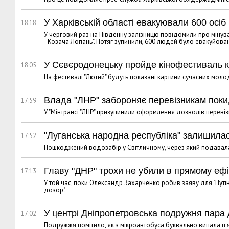
У Харківській області евакуювали 600 осіб 
18:18
У черговий раз на Південну залізницю повідомили про мінув
- Козача Лопань". Потяг зупинили, 600 людей було евакуйова
У Сєвєродонецьку пройде кінофестиваль 
18:05
На фестивалі "Лютий" будуть показані картини сучасних моло
Влада "ЛНР" забороняє перевізникам покид
17:59
У "Мінтрансі "ЛНР" призупинили оформлення дозволів перевіз
"Луганська народна республіка" залишила
17:52
Пошкоджений водозабір у Світличному, через який подавалася
Главу "ДНР" трохи не убили в прямому ефір
17:13
У той час, поки Олександр Захарченко робив заяву для "Путі
дозор".
У центрі Дніпропетровська подружня пара 
17:02
Подружжя помітило, як з мікроавтобуса буквально випала п'