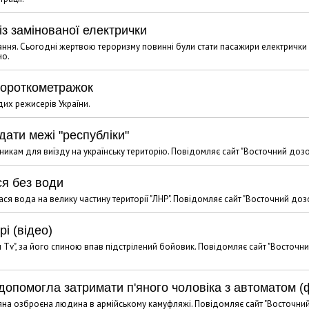
із замінованої електрички
ання. Сьогодні жертвою тероризму повинні були стати пасажири електрички 
но.
короткометражок
дих режисерів України.
ати межі "республіки"
никам для виїзду на українську територію. Повідомляє сайт "Восточний дозо
ся без води
 вода на велику частину території "ЛНР". Повідомляє сайт "Восточний дозо
і (відео)
н Тv", за його спиною впав підстрілений бойовик. Повідомляє сайт "Восточн
допомогла затримати п'яного чоловіка з автоматом (
яна озброєна людина в армійському камуфляжі. Повідомляє сайт "Восточни