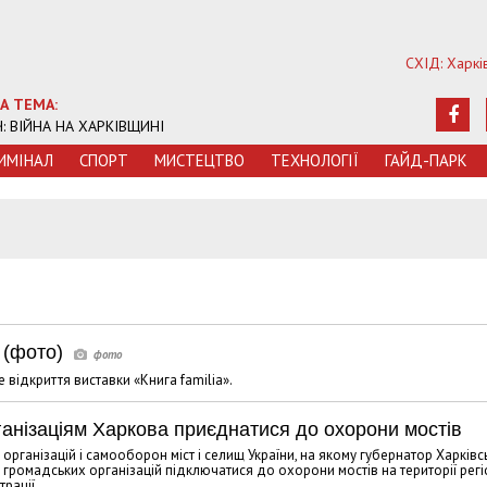
СХІД: Харкі
А ТЕМА:
Ч: ВІЙНА НА ХАРКІВЩИНІ
ИМIНАЛ
СПОРТ
МИСТЕЦТВО
ТЕХНОЛОГIЇ
ГАЙД-ПАРК
 (фото)
 відкриття виставки «Книга familіa».
анізаціям Харкова приєднатися до охорони мостів
 організацій і самооборон міст і селищ України, на якому губернатор Харківс
ромадських організацій підключатися до охорони мостів на території регі
рації.