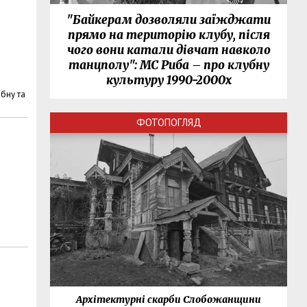
"Байкерам дозволяли заїжджати
прямо на територію клубу, після
чого вони катали дівчат навколо
танцполу": МС Риба – про клубну
культуру 1990-2000х
ібну та
ФОТОПОГЛЯД
нки
Архітектурні скарби Слобожанщини