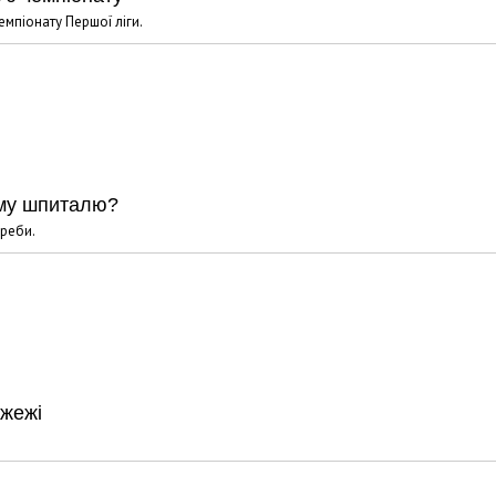
мпіонату Першої ліги.
ому шпиталю?
треби.
ожежі