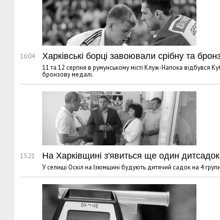
Харківські борці завоювали срібну та брон
16:04
11 та 12 серпня в румунському місті Клуж-Напока відбувся К
бронзову медалі.
На Харківщині з'явиться ще один дитсадок
15:21
У селищі Оскіл на Ізюмщині будують дитячий садок на 4 групи