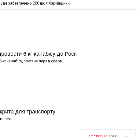
буде забезпечено 200 шкіл Харківщини
ровести 6 кг канабісу до Росії
 кг канабісу, постане перед судом.
крита для транспорту
омереж.
17 СЕРПНЯ 2018