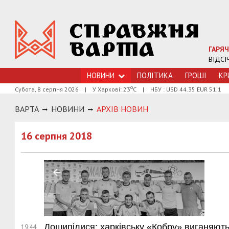
ГАРЯЧ
ВІДСІ
НОВИНИ
ПОЛІТИКА
ГРОШI
КР
о
Субота, 8 серпня 2026
|
У Харкові: 23
С
|
НБУ : USD 44.35 EUR 51.1
ВАРТА
НОВИНИ
АРХIВ НОВИН
16 серпня 2018
Дошипілися: харківську «Кобру» виганяють
19:44