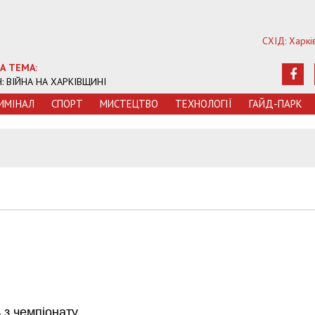
СХІД: Харкі
А ТЕМА:
Ч: ВІЙНА НА ХАРКІВЩИНІ
ИМIНАЛ
СПОРТ
МИСТЕЦТВО
ТЕХНОЛОГIЇ
ГАЙД-ПАРК
 з чемпіонату