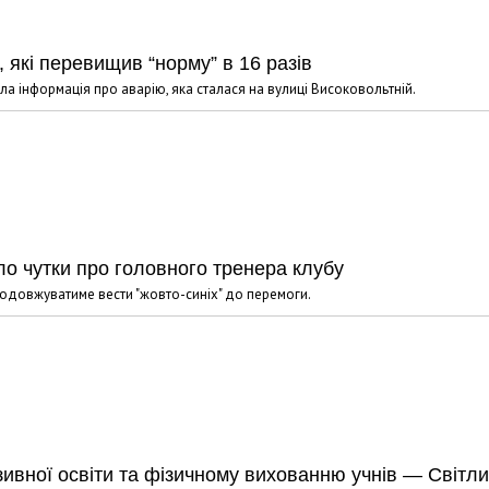
 які перевищив “норму” в 16 разів
шла інформація про аварію, яка сталася на вулиці Високовольтній.
ло чутки про головного тренера клубу
продовжуватиме вести "жовто-синіх" до перемоги.
зивної освіти та фізичному вихованню учнів — Світл