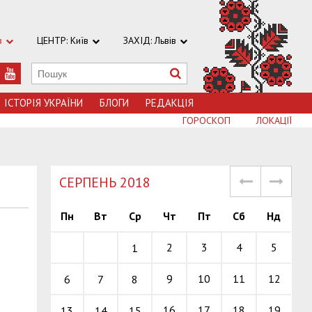
в
ЦЕНТР: Київ
ЗАХІД: Львів
ІСТОРІЯ УКРАЇНИ
БЛОГИ
РЕДАКЦІЯ
ГОРОСКОП
ЛОКАЦІЇ
СЕРПЕНЬ 2018
Пн
Вт
Ср
Чт
Пт
Сб
Нд
2
3
4
5
1
9
10
11
12
6
7
8
16
17
18
19
13
14
15