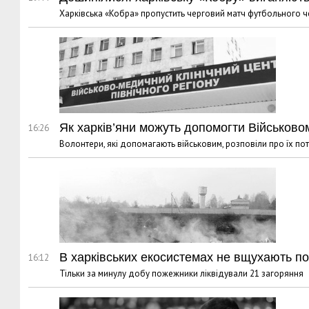
Харківська «Кобра» пропустить черговий матч футбольного че
Як харків’яни можуть допомогти Військов
16:26
Волонтери, які допомагають військовим, розповіли про їх по
В харківських екосистемах не вщухають п
16:12
Тільки за минулу добу пожежники ліквідували 21 загоряння