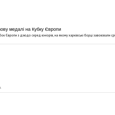
зову медалі на Кубку Європи
убок Європи з дзюдо серед юніорів, на якому харківські борці завоювали ср
.
Харковом ширяться добрі вчи