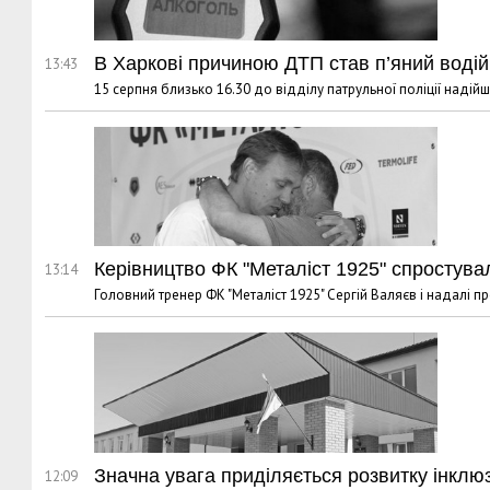
В Харкові причиною ДТП став п’яний водій,
13:43
15 серпня близько 16.30 до відділу патрульної поліції надій
Керівництво ФК "Металіст 1925" спростува
13:14
Головний тренер ФК "Металіст 1925" Сергій Валяєв і надалі 
Значна увага приділяється розвитку інклю
12:09