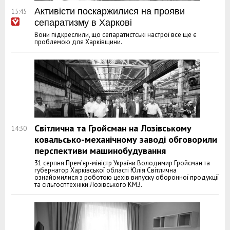
Активісти поскаржилися на прояви
15:45
сепаратизму в Харкові
Вони підкреслили, що сепаратистські настрої все ще є
проблемою для Харківщини.
Світлична та Гройсман на Лозівському
14:30
ковальсько-механічному заводі обговорили
перспективи машинобудування
31 серпня Прем’єр-міністр України Володимир Гройсман та
губернатор Харківської області Юлія Світлична
ознайомилися з роботою цехів випуску оборонної продукції
та сільгосптехніки Лозівського КМЗ.