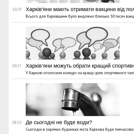
Харків'яни мають отримати вакцини від пол
10:29
Всього для Харківщини було виділено близько 50 тисяч вакц
Харків’яни можуть обрати кращий спортив
09:27
У Харкові оголосили конкурс на кращу ідею спортивного талі
Де сьогодні не буде води?
08:10
Сьогодні в окремих будинках міста Харкова буде тимчасов