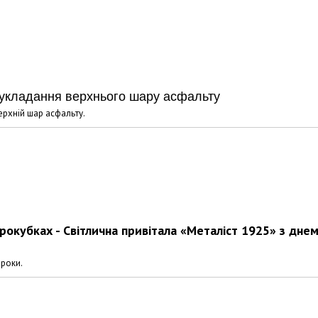
є укладання верхнього шару асфальту
ерхній шар асфальту.
рокубках - Світлична привітала «Металіст 1925» з дне
 роки.
Харковом ширяться добрі вчи