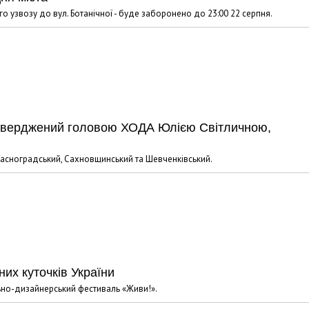
ого узвозу до вул. Ботанічної - буде заборонено до 23:00 22 серпня.
в затверджений головою ХОДА Юлією Світличною,
Красноградський, Сахновщинський та Шевченківський.
них куточків України
ьно-дизайнерський фестиваль «Живи!».