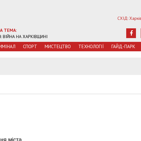
СХІД: Харкі
А ТЕМА:
Ч: ВІЙНА НА ХАРКІВЩИНІ
ИМIНАЛ
СПОРТ
МИСТЕЦТВО
ТЕХНОЛОГIЇ
ГАЙД-ПАРК
Дня міста