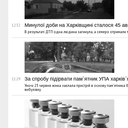
Минулої доби на Харківщині сталося 45 ав
12:32
В результаті ДТП одна людина загинула, а семеро отримали 
За спробу підірвати пам`ятник УПА харків`
11:29
Уночі 23 червня жінка заклала пристрій в основу пам’ятника б
вибухівку.