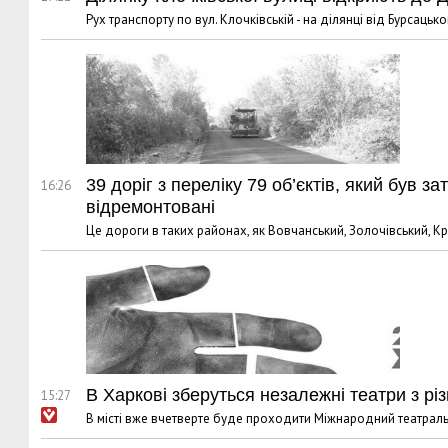
Рух транспорту по вул. Клочківській - на ділянці від Бурсацьк
39 доріг з переліку 79 об’єктів, який бу
16:26
відремонтовані
Це дороги в таких районах, як Вовчанський, Золочівський, 
В Харкові зберуться незалежні театри з різ
15:27
В місті вже вчетверте буде проходити Міжнародний театрал