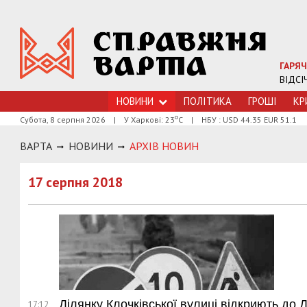
ГАРЯЧ
ВІДСІ
НОВИНИ
ПОЛІТИКА
ГРОШI
КР
о
Субота, 8 серпня 2026
|
У Харкові: 23
С
|
НБУ : USD 44.35 EUR 51.1
ВАРТА
НОВИНИ
АРХIВ НОВИН
17 серпня 2018
Ділянку Клочківської вулиці відкриють до 
17:12