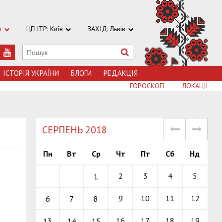
в
ЦЕНТР: Київ
ЗАХІД: Львів
ІСТОРІЯ УКРАЇНИ
БЛОГИ
РЕДАКЦІЯ
ГОРОСКОП
ЛОКАЦІЇ
СЕРПЕНЬ 2018
Пн
Вт
Ср
Чт
Пт
Сб
Нд
2
3
4
5
1
9
10
11
12
6
7
8
16
17
18
19
13
14
15