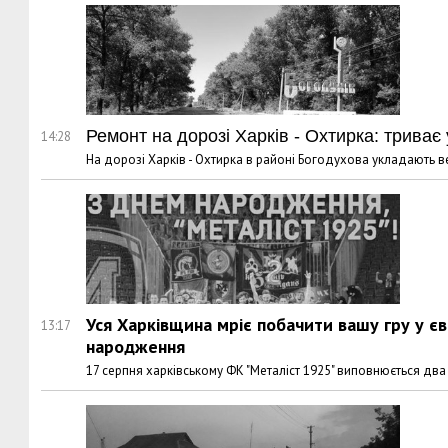
Ремонт на дорозі Харків - Охтирка: трива
14:28
На дорозі Харків - Охтирка в районі Богодухова укладають в
Уся Харківщина мріє побачити вашу гру у єв
13:17
народження
17 серпня харківському ФК "Металіст 1925" виповнюється два