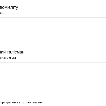
іомієліту
ин.
ний талісман
смана міста.
о призупинене водопостачання.