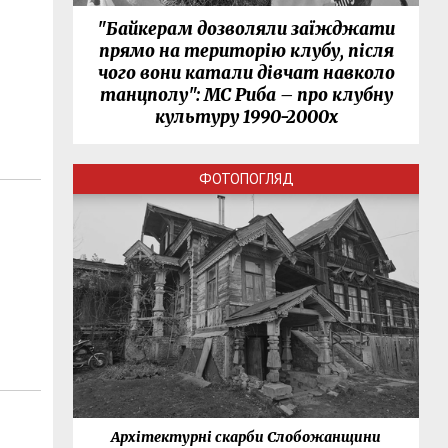
"Байкерам дозволяли заїжджати
прямо на територію клубу, після
чого вони катали дівчат навколо
танцполу": МС Риба – про клубну
культуру 1990-2000х
ФОТОПОГЛЯД
м
нки
Архітектурні скарби Слобожанщини