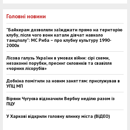
Головні новини
"Байкерам дозволяли заїжджати прямо на територію
клубу, після чого вони катали дівчат навколо
танцполу": МС Риба – про клубну культуру 1990-
2000х
Лісова галузь України в умовах війни: сірі схеми,
незаконні порубки, пресинг силовиків та свавілля
«чорних лісорубів»
Добкіна помітили за новим заняттям: прислужував в
УПЦ МП
Віряни Чугуєва відзначили Вербну неділю разом із
ПЦУ
У Харкові відкрили головну ялинку міста (ВІДЕО)