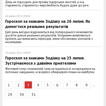
День не підходить для прояву лідерських якостей, а ось
старанність, старанність і миролюбність будуть дуже до речі.
26 липня 2011 | 08:50
Гороскоп за знаками Зодіаку на 26 липня. Як
домогтися реальних результатів
Цей день вигідно відрізняється від попереднього можливістю
досягти цілком реальних результатів. Успішними виявляються
проекти, що вимагають переїздів, зміни обстановки, контактів з
іноземцями.
25 липня 2011 | 08:58
Гороскоп за знаками Зодіаку на 25 липня.
Зустрічаємося з давніми приятелями
Життєвий тонус понижений, тому не вдається ні зосередитися на
поточних завданнях, ні всерйоз обміркувати плани на майбутнє.
…
1
2
3
4
5
6
7
8
9
29
30
31