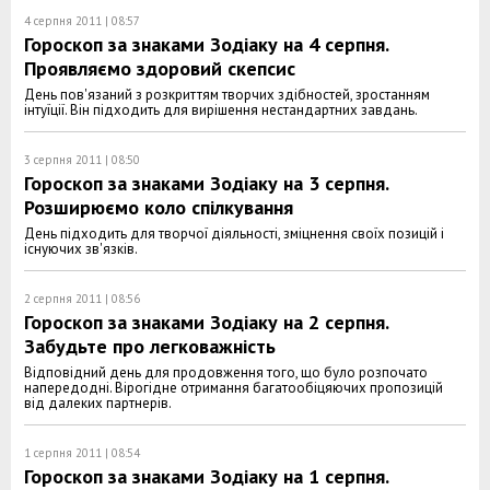
4 серпня 2011 | 08:57
Гороскоп за знаками Зодіаку на 4 серпня.
Проявляємо здоровий скепсис
День пов'язаний з розкриттям творчих здібностей, зростанням
інтуїції. Він підходить для вирішення нестандартних завдань.
3 серпня 2011 | 08:50
Гороскоп за знаками Зодіаку на 3 серпня.
Розширюємо коло спілкування
День підходить для творчої діяльності, зміцнення своїх позицій і
існуючих зв'язків.
2 серпня 2011 | 08:56
Гороскоп за знаками Зодіаку на 2 серпня.
Забудьте про легковажність
Відповідний день для продовження того, що було розпочато
напередодні. Вірогідне отримання багатообіцяючих пропозицій
від далеких партнерів.
1 серпня 2011 | 08:54
Гороскоп за знаками Зодіаку на 1 серпня.