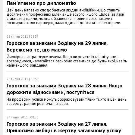
Пам'ятаємо про дипломатію
Цей день напевно сподобається людям амбіційним, що ставить
досягнення професійних цілей вище всього іншого. Ділові зв'язки
стають міцнішими, можна обзавестися новими союзниками і
розширити коло партнерів, налагодити відносини з інвесторами.
29 липня 2011 | 08:57
Гороскоп за знаками Зодіаку на 29 липня.
Бережемо те, що маємо
Ймовірність втрат дуже велика. Якщо ви хочете їх мінімізувати –
зосередьтеся, намагайтеся серйозно ставитися до будь-якої, навіть
найменшого, завдання.
28 липня 2011 | 08:50
Гороскоп за знаками Зодіаку на 28 липня. Якщо
дорожите відносинами, поступіться
На професійні успіхи можуть розраховувати тільки ті, хто в цей день
завершує раніше розпочаті справи.
27 липня 2011 | 08:56
Гороскоп за знаками Зодіаку на 27 липня.
Приносимо амбіції в жертву загальному успіху