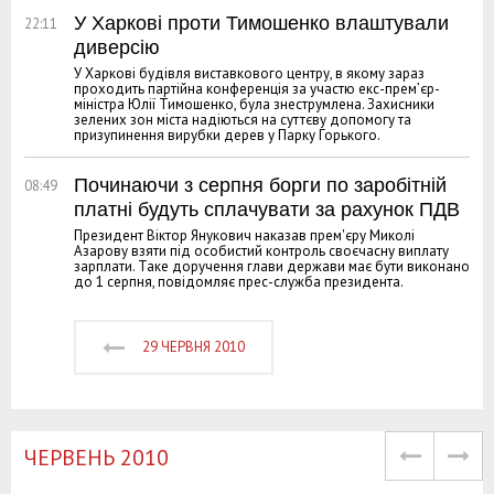
У Харкові проти Тимошенко влаштували
22:11
диверсію
У Харкові будівля виставкового центру, в якому зараз
проходить партійна конференція за участю екс-прем’єр-
міністра Юлії Тимошенко, була знеструмлена. Захисники
зелених зон міста надіються на суттєву допомогу та
призупинення вирубки дерев у Парку Горького.
Починаючи з серпня борги по заробітній
08:49
платні будуть сплачувати за рахунок ПДВ
Президент Віктор Янукович наказав прем'єру Миколі
Азарову взяти під особистий контроль своєчасну виплату
зарплати. Таке доручення глави держави має бути виконано
до 1 серпня, повідомляє прес-служба президента.
29 ЧЕРВНЯ 2010
ЧЕРВЕНЬ 2010