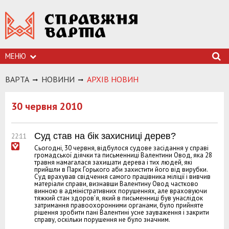
МЕНЮ
ВАРТА
НОВИНИ
АРХIВ НОВИН
30 червня 2010
Суд став на бік захисниці дерев?
22:11
Сьогодні, 30 червня, відбулося судове засідання у справі
громадської діячки та письменниці Валентини Овод, яка 28
травня намагалася захищати дерева і тих людей, які
прийшли в Парк Горького аби захистити його від вирубки.
Суд врахував свідчення самого працівника міліції і вивчив
матеріали справи, визнавши Валентину Овод частково
винною в адміністративних порушеннях, але враховуючи
тяжкий стан здоров’я, який в письменниці був унаслідок
затримання правоохоронними органами, було прийняте
рішення зробити пані Валентині усне зауваження і закрити
справу, оскільки порушення не було значним.