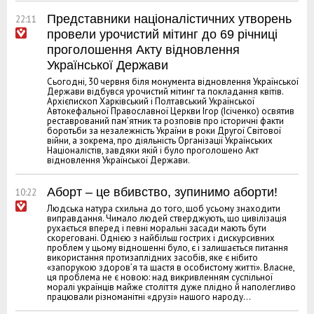
Представники націоналістичних утворень
22:11
провели урочистий мітинг до 69 річниці
проголошення Акту відновлення
Української Держави
Сьогодні, 30 червня біля монумента відновлення Української
Держави відбувся урочистий мітинг та покладання квітів.
Архієпископ Харківський і Полтавський Української
Автокефальної Православної Церкви Ігор (Ісіченко) освятив
реставрований пам’ятник та розповів про історичні факти
боротьби за незалежність України в роки Другої Світової
війни, а зокрема, про діяльність Організації Українських
Націоналістів, завдяки якій і було проголошено Акт
відновлення Української Держави.
Аборт – це вбивство, зупинимо аборти!
10:22
Людська натура схильна до того, щоб усьому знаходити
виправдання. Чимало людей стверджують, що цивілізація
рухається вперед і певні моральні засади мають бути
скореговані. Однією з найбільш гострих і дискурсивних
проблем у цьому відношенні було, є і залишається питання
використання протизаплідних засобів, яке є нібито
«запорукою здоров’я та щастя в особистому житті». Власне,
ця проблема не є новою: над викривленням суспільної
моралі українців майже століття дуже плідно й наполегливо
працювали різноманітні «друзі» нашого народу…