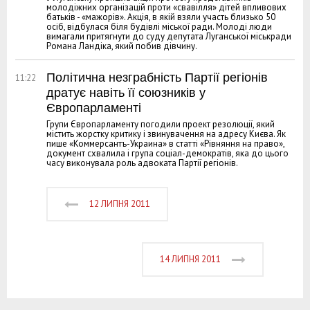
молодіжних організацій проти «свавілля» дітей впливових
батьків - «мажорів». Акція, в якій взяли участь близько 50
осіб, відбулася біля будівлі міської ради. Молоді люди
вимагали притягнути до суду депутата Луганської міськради
Романа Ландіка, який побив дівчину.
Політична незграбність Партії регіонів
11:22
дратує навіть її союзників у
Європарламенті
Групи Європарламенту погодили проект резолюції, який
містить жорстку критику і звинувачення на адресу Києва. Як
пише «Коммерсантъ-Украина» в статті «Рівняння на право»,
документ схвалила і група соціал-демократів, яка до цього
часу виконувала роль адвоката Партії регіонів.
12 ЛИПНЯ 2011
14 ЛИПНЯ 2011