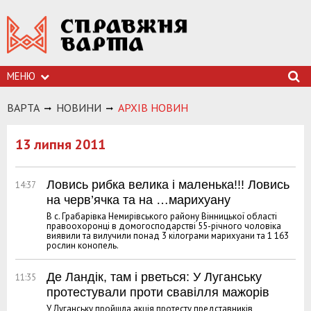
МЕНЮ
ВАРТА
НОВИНИ
АРХIВ НОВИН
13 липня 2011
Ловись рибка велика і маленька!!! Ловись
14:37
на черв’ячка та на …марихуану
В с. Грабарівка Немирівського району Вінницької області
правоохоронці в домогосподарстві 55-річного чоловіка
виявили та вилучили понад 3 кілограми марихуани та 1 163
рослин конопель.
Де Ландік, там і рветься: У Луганську
11:35
протестували проти свавілля мажорів
У Луганську пройшла акція протесту представників