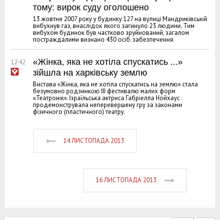
тому: вирок суду оголошено
13 жовтня 2007 року у будинку 127 на вулиці Мандриківській
вибухнув газ, внаслідок якого загинуло 23 людини. Тим
вибухом будинок був частково зруйнований, загалом
постраждалими визнано 430 осіб. забезпечення
«Жінка, яка не хотіла спускатись ...»
12:42
зійшла на харківську землю
Вистава «Жінка, яка не хотіла спускатись на землю» стала
безумовно родзинкою ІІІ фестивалю малих форм
«Театронік». Ізраїльська актриса Габріелла Нойхаус
продемонструвала неперевершену гру за законами
фізичного (пластичного) театру.
14 ЛИСТОПАДА 2013
16 ЛИСТОПАДА 2013