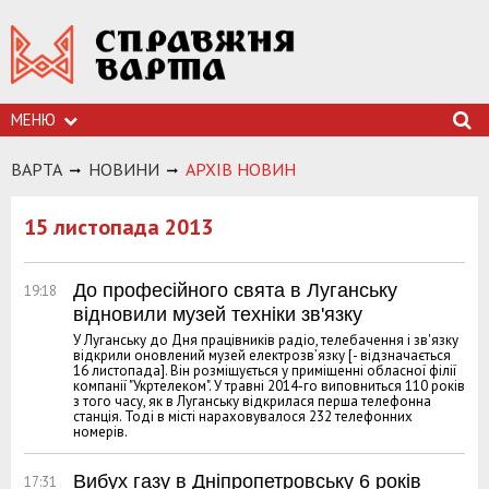
МЕНЮ
ВАРТА
НОВИНИ
АРХIВ НОВИН
15 листопада 2013
До професійного свята в Луганську
19:18
відновили музей техніки зв'язку
У Луганську до Дня працівників радіо, телебачення і зв'язку
відкрили оновлений музей електрозв’язку [- відзначається
16 листопада]. Він розміщується у приміщенні обласної філії
компанії "Укртелеком". У травні 2014-го виповниться 110 років
з того часу, як в Луганську відкрилася перша телефонна
станція. Тоді в місті нараховувалося 232 телефонних
номерів.
Вибух газу в Дніпропетровську 6 років
17:31