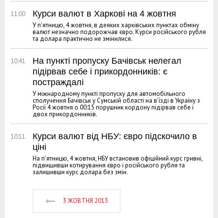
Курси валют в Харкові на 4 жовтня
11:00
У п'ятницю, 4 жовтня, в деяких харківських пунктах обміну
валют незначно подорожчав євро. Курси російського рубля
та долара практично не змінилися.
На пункті пропуску Бачівськ нелегал
10:41
підірвав себе і прикордонників: є
постраждалі
У міжнародному пункті пропуску для автомобільного
сполучення Бачівськ у Сумській області на в'їзді в Україну з
Росії 4 жовтня о 00:15 порушник кордону підірвав себе і
двох прикордонників.
Курси валют від НБУ: євро підскочило в
10:11
ціні
На п'ятницю, 4 жовтня, НБУ встановив офіційний курс гривні,
підвищивши котирування євро і російського рубля та
залишивши курс долара без змін.
3 ЖОВТНЯ 2013