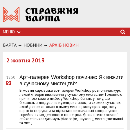
МЕНЮ
ВАРТА
НОВИНИ
АРХIВ НОВИН
2 жовтня 2013
Арт-галерея Workshop починає: Як вижити
18:50
в сучасному мистецтві?
В жовтні харківська арт-галерея Workshop розпочинає курс
лекцій «Теорія виживання у сучасному мистецтві». Головною
причиною такого лікбезу Workshop бачить у тому, що
більшість відвідувачів музеїв, виставок, та схожих сучасних
акцій дезорієнтовані в цьому мистецькому просторі, тому
варто їх скерувати та підказати визначальні контрапункти
сприйняття модернового мистецтва. Уроки психологічної
стійкості викладатимуть філософи, науковці, мистецтвознавці
та митці.