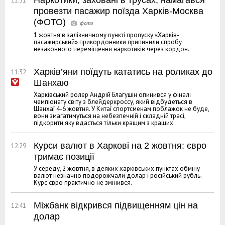
Наркотики, заховані в трусах, намагався
12:51
провезти пасажир поїзда Харків-Москва
(ФОТО)
1 жовтня в залізничному пункті пропуску «Харків-
пасажирський» прикордонники припинили спробу
незаконного переміщення наркотиків через кордон.
Харків’яни поїдуть кататись на роликах до
11:32
Шанхаю
Харківський ролер Андрій Благушін опинився у фіналі
чемпіонату світу з блейдеркроссу, який відбудеться в
Шанхаї 4-6 жовтня. У Китаї спортсменам поблажок не буде,
вони змагатимуться на небезпечній і складній трасі,
підкорити яку вдасться тільки кращим з кращих.
Курси валют в Харкові на 2 жовтня: євро
12:29
тримає позиції
У середу, 2 жовтня, в деяких харківських пунктах обміну
валют незначно подорожчали долар і російський рубль.
Курс євро практично не змінився.
Міжбанк відкрився підвищенням цін на
12:41
долар