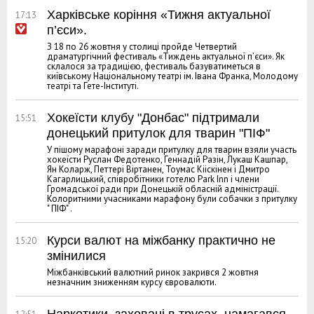
Харківське коріння «Тижня актуальної
17:13
п’єси».
З 18 по 26 жовтня у столиці пройде Четвертий
драматургічний фестиваль «Тиждень актуальної п’єси». Як
склалося за традицією, фестиваль базуватиметься в
київському Національному театрі ім. Івана Франка, Молодому
театрі та Гете-Інституті.
Хокеїсти клубу "Донбас" підтримали
15:51
донецький притулок для тварин "ПІФ"
У пішому марафоні заради притулку для тварин взяли участь
хокеїсти Руслан Федотенко, Геннадій Разін, Лукаш Кашпар,
Ян Коларж, Петтері Віртанен, Тоумас Кііскінен і Дмитро
Кагарлицький, співробітники готелю Park Inn і члени
Громадської ради при Донецькій обласній адміністрації.
Колоритними учасниками марафону були собачки з притулку
" ПІФ" .
Курси валют на міжбанку практично не
15:20
змінилися
Міжбанківський валютний ринок закрився 2 жовтня
незначним зниженням курсу євровалюти.