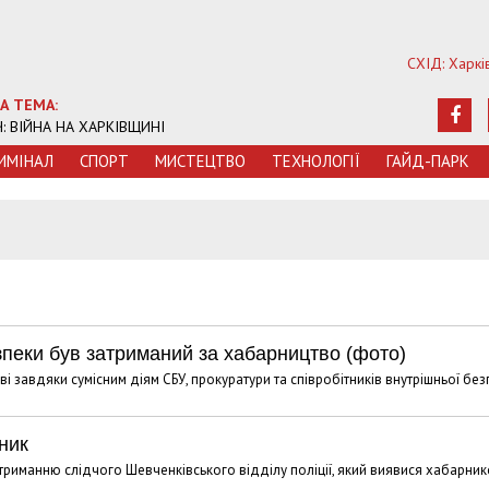
СХІД: Харкі
А ТЕМА:
Ч: ВІЙНА НА ХАРКІВЩИНІ
ИМIНАЛ
СПОРТ
МИСТЕЦТВО
ТЕХНОЛОГIЇ
ГАЙД-ПАРК
зпеки був затриманий за хабарництво (фото)
 завдяки сумісним діям СБУ, прокуратури та співробітників внутрішньої без
ник
атриманню слідчого Шевченківського відділу поліції, який виявися хабарник