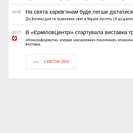
На свята харків’янам буде легше дістатис
00:38
До Великодня та травневих свят в Україні пустять 16 додатко
В «ЄрміловЦентрі» стартувала виставка тр
09:23
«Нонконформісти», «перше «незалежне» покоління», «поколін
виставці.
1 КВІТНЯ 2016