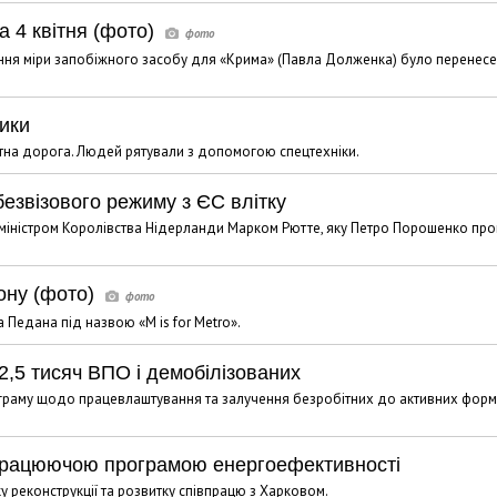
 4 квітня (фото)
ння міри запобіжного засобу для «Крима» (Павла Долженка) було перенесе
ики
натна дорога. Людей рятували з допомогою спецтехніки.
езвізового режиму з ЄС влітку
р-міністром Королівства Нідерланди Марком Рютте, яку Петро Порошенко про
гону (фото)
 Педана під назвою «M is for Metro».
,5 тисяч ВПО і демобілізованих
ограму щодо працевлаштування та залучення безробітних до активних форм
з працюючою програмою енергоефективності
 реконструкції та розвитку співпрацю з Харковом.