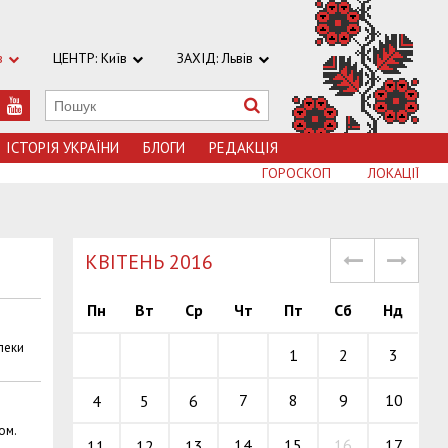
в
ЦЕНТР: Київ
ЗАХІД: Львів
ІСТОРІЯ УКРАЇНИ
БЛОГИ
РЕДАКЦІЯ
ГОРОСКОП
ЛОКАЦІЇ
КВІТЕНЬ 2016
Пн
Вт
Ср
Чт
Пт
Сб
Нд
пеки
1
2
3
7
8
9
10
4
5
6
ом.
14
15
16
17
11
12
13