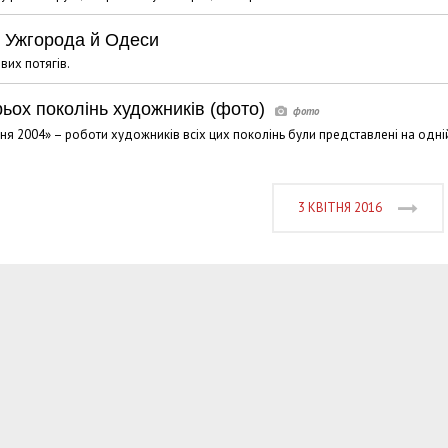
я Ужгорода й Одеси
вих потягів.
ьох поколінь художників (фото)
ня 2004» – роботи художників всіх цих поколінь були представлені на одні
3 КВІТНЯ 2016
Харковом ширяться добрі вчи