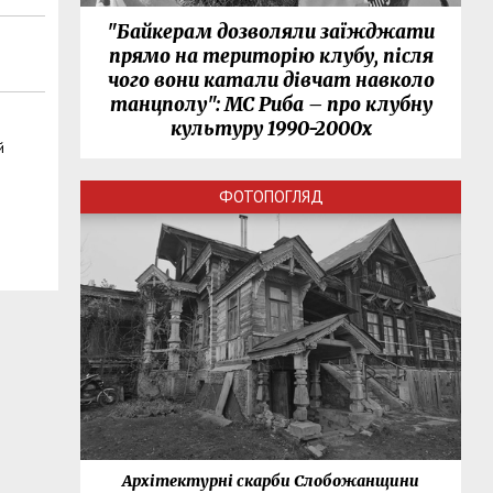
"Байкерам дозволяли заїжджати
прямо на територію клубу, після
чого вони катали дівчат навколо
танцполу": МС Риба – про клубну
культуру 1990-2000х
й
ФОТОПОГЛЯД
нки
Архітектурні скарби Слобожанщини