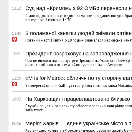
Суд над «Кримом» з 92 ОМБр перенесли на
13:32
Стало відомо, що сьогоднішнє судове засідання щодо обра
понеділок, 4 квітня о 14:30.
З поламаної канатки людей знімали рятівн
12:45
Поганий жарт: 1 квітня о 18 годині зламалася харківська ка
Президент розраховує на запровадження б
10:31
Про це йшлося під час зустрічі Президента України з Прем’є
рамках робочого візиту до Сполучених Штатів Америки.
«M is for Metro»: обличчя по ту сторону ва
12:25
У галереї «Come In Gallery» стартувала фотовиставка Михайла
На Харковщині працевлаштовано близько 2
10:02
Служби соціального захисту області перевиконали річну пр
зайнятості.
Мерія: Харків — єдине українське місто 
00:56
Керівництво комітету ВР рекомендувало Європейському банку