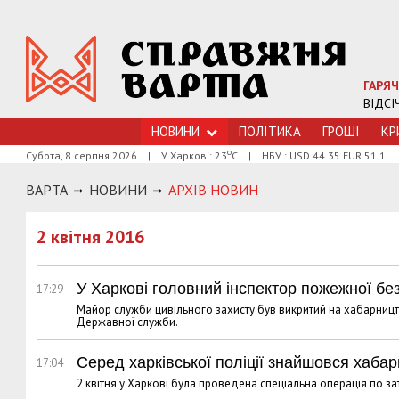
ГАРЯЧ
ВІДСІ
НОВИНИ
ПОЛІТИКА
ГРОШI
КР
о
Субота, 8 серпня 2026
|
У Харкові: 23
С
|
НБУ : USD 44.35 EUR 51.1
ВАРТА
НОВИНИ
АРХIВ НОВИН
2 квітня 2016
У Харкові головний інспектор пожежної бе
17:29
Майор служби цивільного захисту був викритий на хабарництві
Державної служби.
Серед харківської поліції знайшовся хабар
17:04
2 квітня у Харкові була проведена спеціальна операція по з