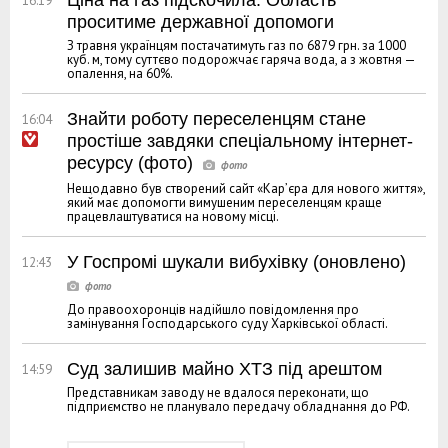
Ціна на газ підскочила. Область
16:19
проситиме державної допомоги
З травня українцям постачатимуть газ по 6879 грн. за 1000
куб. м, тому суттєво подорожчає гаряча вода, а з жовтня —
опалення, на 60%.
Знайти роботу переселенцям стане
16:04
простіше завдяки спеціальному інтернет-
ресурсу (фото)
Нещодавно був створений сайт «Кар’єра для нового життя»,
який має допомогти вимушеним переселенцям краще
працевлаштуватися на новому місці.
У Госпромі шукали вибухівку (оновлено)
12:43
До правоохоронців надійшло повідомлення про
замінування Господарського суду Харківської області.
Суд залишив майно ХТЗ під арештом
14:59
Представникам заводу не вдалося переконати, що
підприємство не планувало передачу обладнання до РФ.