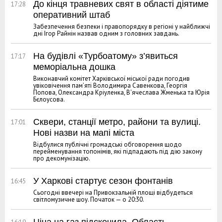
До кінця травневих свят в області діятиме
17:28
оперативний штаб
Забезпечення безпеки і правопорядку в регіоні у найближчі
дні Ігор Райнін назвав одним з головних завдань.
На будівлі «Турбоатому» з’явиться
17:17
меморіальна дошка
Виконавчий комітет Харківської міської ради погодив
увіковічення пам’яті Володимира Савенкова, Георгія
Попова, Олександра Кріуленка, В'ячеслава Жменька та Юрія
Бєлоусова.
Сквери, станції метро, райони та вулиці.
17:01
Нові назви на мапі міста
Відбулися публічні громадські обговорення щодо
перейменування топонімів, які підпадають під дію закону
про декомунізацію.
У Харкові стартує сезон фонтанів
16:45
Сьогодні ввечері на Привокзальній площі відбудеться
світломузичне шоу. Початок — о 20:30.