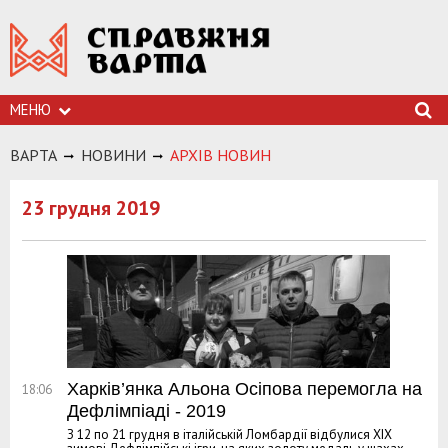
МЕНЮ
ВАРТА
НОВИНИ
АРХIВ НОВИН
23 грудня 2019
Харків’янка Альона Осіпова перемогла на
18:06
Дефлімпіаді - 2019
З 12 по 21 грудня в італійській Ломбардії відбулися ХІХ