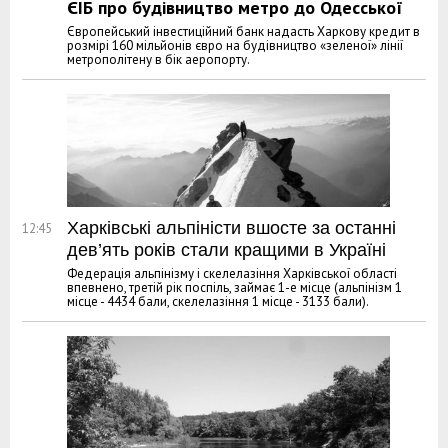
ЄІБ про будівництво метро до Одесської
Європейський інвестиційний банк надасть Харкову кредит в
розмірі 160 мільйонів євро на будівництво «зеленої» лінії
метрополітену в бік аеропорту.
Харківські альпіністи вшосте за останні
12:45
дев’ять років стали кращими в Україні
Федерація альпінізму і скелелазіння Харківської області
впевнено, третій рік поспіль, займає 1-е місце (альпінізм 1
місце - 4434 бали, скелелазіння 1 місце - 3133 бали).