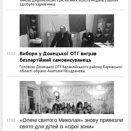
зимові Дефлімпійські ігри, на яких золоту медаль у шахах
здобула харків’янка.
Вибори у Донецької ОТГ виграв
17:17
безпартійний самовисуванець
Головою Донецької ОТГ Балаклійського району Харківської
області обрано Анатолія Ноздрачева.
«Олені святого Миколая» знову привезли
17:02
свято для дітей із «сірої зони»