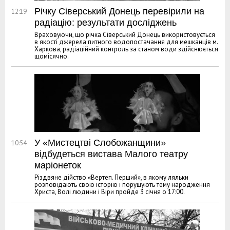
Річку Сіверський Донець перевірили на
12:19
радіацію: результати досліджень
Враховуючи, що річка Сіверський Донець використовується
в якості джерела питного водопостачання для мешканців м.
Харкова, радіаційний контроль за станом води здійснюється
щомісячно.
У «Мистецтві Слобожанщини»
10:54
відбудеться вистава Малого театру
маріонеток
Різдвяне дійство «Вертеп. Перший», в якому ляльки
розповідають свою історію і порушують тему народження
Христа, Волі людини і Віри пройде 3 січня о 17:00.