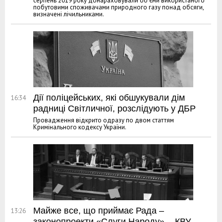
серпень 2019 року донараховували об’єми використаного
побутовими споживачами природного газу понад обсяги,
визначені лічильниками.
Дії поліцейських, які обшукували дім
16:34
радниці Світличної, розслідують у ДБР
Провадження відкрито одразу по двом статтям
Кримінального кодексу України.
Майже все, що приймає Рада –
13:26
законопроекти «Слуги Народу», - КВУ