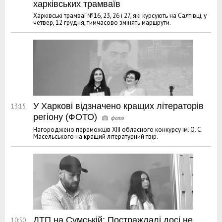
харківських трамваїв
Харківські трамваї №16, 23, 26 і 27, які курсують на Салтівці, у
четвер, 12 грудня, тимчасово змінять маршрути.
У Харкові відзначено кращих літераторів
13:15
регіону (ФОТО)
Нагороджено переможців XIII обласного конкурсу ім. О. С.
Масельського на кращий літературний твір.
ДТП на Сумській: Постраждалі досі не
10:50