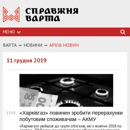
МЕНЮ
ВАРТА
НОВИНИ
АРХIВ НОВИН
11 грудня 2019
«Харківгаз» повинен зробити перерахунки
13:59
побутовим споживачам – АКМУ
«Харківгаз» увійшов до групи облгазів, які з жовтня 2018 по