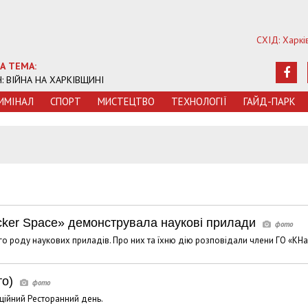
СХІД: Харкі
А ТЕМА:
Ч: ВІЙНА НА ХАРКІВЩИНІ
ИМIНАЛ
СПОРТ
МИСТЕЦТВО
ТЕХНОЛОГIЇ
ГАЙД-ПАРК
5
cker Space» демонструвала наукові прилади
го роду наукових приладів. Про них та їхню дію розповідали члени ГО «KHa
то)
иційний Ресторанний день.