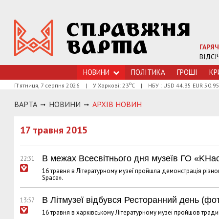
ГАРЯЧ
ВІДСІ
НОВИНИ
ПОЛІТИКА
ГРОШI
КР
о
П'ятниця, 7 серпня 2026
|
У Харкові: 23
С
|
НБУ : USD 44.35 EUR 50.9
ВАРТА
НОВИНИ
АРХIВ НОВИН
17 травня 2015
В межах Всесвітнього дня музеїв ГО «KHa
22:31
16 травня в Літературному музеї пройшла демонстрація різно
Space».
В Літмузеї відбувся Ресторанний день (фо
13:57
16 травня в харківському Літературному музеї пройшов трад