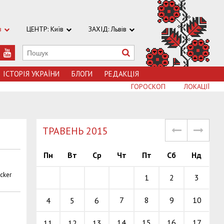
в
ЦЕНТР: Київ
ЗАХІД: Львів
ІСТОРІЯ УКРАЇНИ
БЛОГИ
РЕДАКЦІЯ
ГОРОСКОП
ЛОКАЦІЇ
TРАВЕНЬ 2015
Пн
Вт
Ср
Чт
Пт
Сб
Нд
cker
1
2
3
7
8
9
10
4
5
6
14
15
16
17
11
12
13