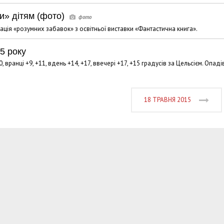
и» дітям (фото)
ація «розумних забавок» з освітньої виставки «Фантастична книга».
5 року
, вранці +9, +11, вдень +14, +17, ввечері +17, +15 градусів за Цельсієм. Опаді
18 ТРАВНЯ 2015