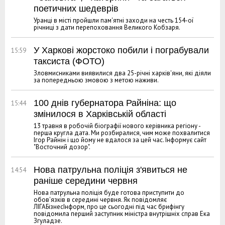
поетичних шедеврів
Уранці в місті пройшли пам'ятні заходи на честь 154-ої
річниці з дати перепоховання Великого Кобзаря.
У Харкові жорстоко побили і пограбували
15:59
таксиста (ФОТО)
Зловмисниками виявилися два 25-річні харків'яни, які діяли
за попередньою змовою з метою наживи.
100 днів губернатора Райніна: що
15:44
змінилося в Харківській області
13 травня в робочій біографії нового керівника регіону -
перша кругла дата. Ми розбиралися, чим може похвалитися
Ігор Райнін і що йому не вдалося за цей час. Інформує сайт
"Восточний дозор".
Нова патрульна поліція з'явиться не
14:54
раніше середини червня
Нова патрульна поліція буде готова приступити до
обов'язків в середині червня. Як повідомляє
ЛІГАБізнесІнформ, про це сьогодні під час брифінгу
повідомила перший заступник міністра внутрішніх справ Ека
Згуладзе.