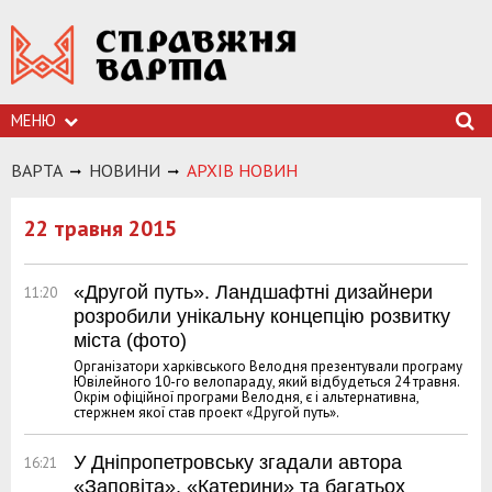
МЕНЮ
ВАРТА
НОВИНИ
АРХIВ НОВИН
22 травня 2015
«Другой путь». Ландшафтні дизайнери
11:20
розробили унікальну концепцію розвитку
міста (фото)
Організатори харківського Велодня презентували програму
Ювілейного 10-го велопараду, який відбудеться 24 травня.
Окрім офіційної програми Велодня, є і альтернативна,
стержнем якої став проект «Другой путь».
У Дніпропетровську згадали автора
16:21
«Заповіта», «Катерини» та багатьох