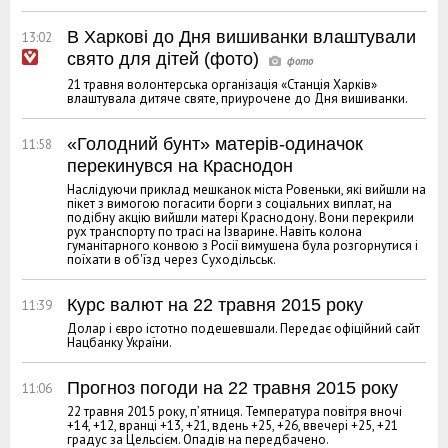
В Харкові до Дня вишиванки влаштували
13:02
свято для дітей (фото)
21 травня волонтерська організація «Станція Харків»
влаштувала дитяче святе, приурочене до Дня вишиванки.
«Голодний бунт» матерів-одиначок
11:58
перекинувся на Краснодон
Наслідуючи приклад мешканок міста Ровеньки, які вийшли на
пікет з вимогою погасити борги з соціальних виплат, на
подібну акцію вийшли матері Краснодону. Вони перекрили
рух транспорту по трасі на Ізварине. Навіть колона
гуманітарного конвою з Росії вимушена була розгорнутися і
поїхати в об'їзд через Суходільськ.
Курс валют на 22 травня 2015 року
11:39
Долар і євро істотно подешевшали. Передає офіційний сайт
Нацбанку України.
Прогноз погоди на 22 травня 2015 року
11:06
22 травня 2015 року, п’ятниця. Температура повітря вночі
+14, +12, вранці +13, +21, вдень +25, +26, ввечері +25, +21
градус за Цельсієм. Опадів на передбачено.