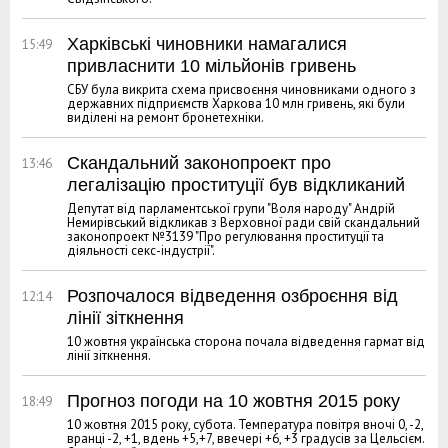
Харківські чиновники намагалися
15:49
привласнити 10 мільйонів гривень
СБУ була викрита схема присвоєння чиновниками одного з
державних підприємств Харкова 10 млн гривень, які були
виділені на ремонт бронетехніки.
Скандальний законопроект про
13:46
легалізацію проституції був відкликаний
Депутат від парламентської групи "Воля народу" Андрій
Немирівський відкликав з Верховної ради свій скандальний
законопроект №3139 "Про регулювання проституції та
діяльності секс-індустрії".
Розпочалося відведення озброєння від
12:14
лінії зіткнення
10 жовтня українська сторона почала відведення гармат від
лінії зіткнення.
Прогноз погоди на 10 жовтня 2015 року
18:49
10 жовтня 2015 року, субота. Температура повітря вночі 0, -2,
вранці -2, +1, вдень +5,+7, ввечері +6, +3 градусів за Цельсієм.