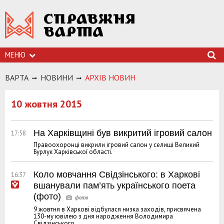
МЕНЮ
ВАРТА
НОВИНИ
АРХIВ НОВИН
10 жовтня 2015
На Харківщині був викритий ігровий салон
17:58
Правоохоронці викрили ігровий салон у селищі Великий
Бурлук Харківської області.
Коло мовчання Свідзінського: в Харкові
16:37
вшанували пам’ять українського поета
(фото)
9 жовтня в Харкові відбулася низка заходів, присвячена
130-му ювілею з дня народження Володимира
Свідзінського.