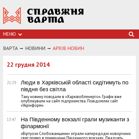
МЕНЮ
ВАРТА
НОВИНИ
АРХIВ НОВИН
22 грудня 2014
Люди в Харківській області сидітимуть по
21:29
півдня без світла
Таку новину повідали в «Харківобленерго». Графік вже
опублікували на сайті підприємства. Повідомляє сайт
«Укрінформ».
На Південному вокзалі грали музиканти з
13:47
філармонії
«Віртуози Слобожанщини» зіграли напередодні новорічних
свят прямо в приміщенні Південного вокзалу. Двадцять