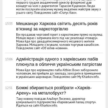
першого грудня академічний оркестр філармонії дав
концерт на чолі з диригентом Тарасом Куценком. Люди
могли послухати класичну музику видатних майстрів звуку з
усього світу. Повідомляє сайт «Статус Кво».
Мешканцю Харкова світить десять років
13:33
в’язниці за наркоторгівлю
Він продавав черговий пакет з наркотиками прямо на вулиці.
Міліція якраз і затримала його під час реалізації «товару».
Мова йде про двадцятисемирічного місцевого жителя
Харкова. Міліціанти з’ясували, чоловік торгував канабісом.
Повідомляє сайт «Об’єктив-новини».
Адміністрація одного з харківських пабів
13:06
плюнула в обличчя українським патріотам
Мова йде про керівництво паба Altbier. Воно заборонило
чоловікам, які прийшли до закладу, заходити в приміщення
в українських шароварах. Повідомляє сайт My Kharkov.info.
Бомжі збираються розібрати «Харків-
12:51
Арену» на металобрухт?
Таку новину повідав Альберт Лисенко, директор
комунального підприємства «Харківський палац спорту».
Йдеться на сайті Kharkov.info.