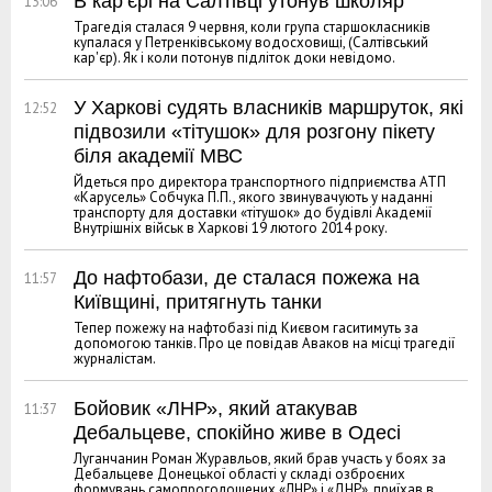
В кар’єрі на Салтівці утонув школяр
13:06
Трагедія сталася 9 червня, коли група старшокласників
купалася у Петренківському водосховищі, (Салтівський
кар'єр). Як і коли потонув підліток доки невідомо.
У Харкові судять власників маршруток, які
12:52
підвозили «тітушок» для розгону пікету
біля академії МВС
Йдеться про директора транспортного підприємства АТП
«Карусель» Собчука П.П., якого звинувачують у наданні
транспорту для доставки «тітушок» до будівлі Академії
Внутрішніх військ в Харкові 19 лютого 2014 року.
До нафтобази, де сталася пожежа на
11:57
Київщині, притягнуть танки
Тепер пожежу на нафтобазі під Києвом гаситимуть за
допомогою танків. Про це повідав Аваков на місці трагедії
журналістам.
Бойовик «ЛНР», який атакував
11:37
Дебальцеве, спокійно живе в Одесі
Луганчанин Роман Журавльов, який брав участь у боях за
Дебальцеве Донецької області у складі озброєних
формувань самопроголошених «ЛНР» і «ДНР», приїхав в