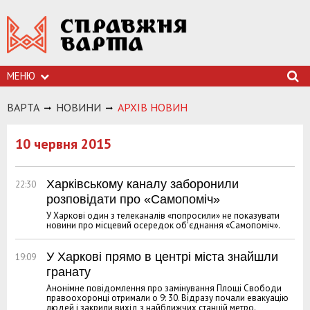
МЕНЮ
ВАРТА
НОВИНИ
АРХIВ НОВИН
10 червня 2015
Харківському каналу заборонили
22:30
розповідати про «Самопоміч»
У Харкові один з телеканалів «попросили» не показувати
новини про місцевий осередок об'єднання «Самопоміч».
У Харкові прямо в центрі міста знайшли
19:09
гранату
Анонімне повідомлення про замінування Площі Свободи
правоохоронці отримали о 9: 30. Відразу почали евакуацію
людей і закрили вихід з найближчих станцій метро.