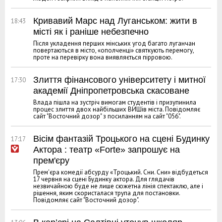
Кривавий Марс над Луганськом: жити в
18:43
місті як і раніше небезпечно
Після укладення перших мінських угод багато луганчан
повертаються в місто, «ополченці» святкують перемогу,
проте на перевірку вона виявляється пірровою.
Злиття фінансового університету і митної
17:30
академії Дніпропетровська скасоване
Влада пішла на зустріч вимогам студентів і призупинила
процес злиття двох найбільших ВИШів міста. Повідомляє
сайт "Восточний дозор" з посиланням на сайт "056".
Вісім фантазій Троцького на сцені Будинку
17:17
Актора : театр «Forte» запрошує на
прем'єру
Прем'єра комедії абсурду «Троцький. Сни. Сни» відбудеться
17 червня на сцені Будинку актора. Для глядачів
незвичайною буде не лише сюжетна лінія спектаклю, але і
рішення, яким скористалася трупа для постановки.
Повідомляє сайт "Восточний дозор".