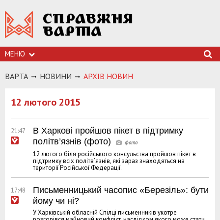
МЕНЮ
ВАРТА
НОВИНИ
АРХIВ НОВИН
12 лютого 2015
В Харкові пройшов пікет в підтримку
21:47
політв’язнів (фото)
12 лютого біля російського консульства пройшов пікет в
підтримку всіх політв’язнів, які зараз знаходяться на
території Російської Федерації.
Письменницький часопис «Березіль»: бути
17:48
йому чи ні?
У Харківській обласній Спілці письменників укотре
розгорівся майновий конфлікт, наслідком якого може стати