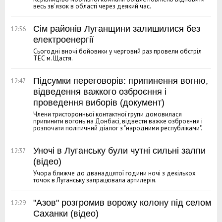
весь зв’язок в області через деякий час.
Сім районів Луганщини залишилися без
12:56
електроенергії
Сьогодні вночі бойовики у черговий раз провели обстріл
ТЕС м. Щастя.
Підсумки переговорів: припинення вогню,
12:47
відведення важкого озброєння і
проведення виборів (документ)
Члени тристоронньої контактної групи домовилася
припинити вогонь на Донбасі, відвести важке озброєння і
розпочати політичний діалог з "народними республіками".
Уночі в Луганську були чутні сильні залпи
12:37
(відео)
Учора ближче до дванадцятої години ночі з декількох
точок в Луганську запрацювала артилерія.
"Азов" розгромив ворожу колону під селом
12:29
Саханки (відео)