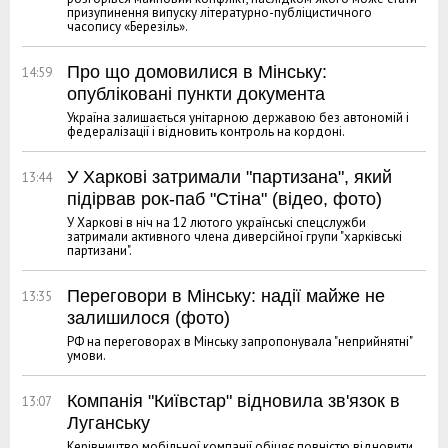
призупинення випуску літературно-публіцистичного
часопису «Березіль».
Про що домовилися в Мінську:
14:59
опубліковані пункти документа
Україна залишається унітарною державою без автономій і
федералізації і відновить контроль на кордоні.
У Харкові затримали "партизана", який
13:44
підірвав рок-паб "Стіна" (відео, фото)
У Харкові в ніч на 12 лютого українські спецслужби
затримали активного члена диверсійної групи "харківські
партизани".
Переговори в Мінську: надії майже не
13:35
залишилося (фото)
РФ на переговорах в Мінську запропонувала "неприйнятні"
умови.
Компанія "Київстар" відновила зв'язок в
13:07
Луганську
Керівництво мобільної компанії обіцяє повністю відновити