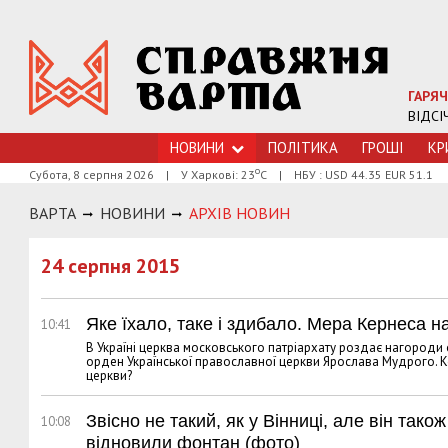
ГАРЯЧ
ВІДСІ
НОВИНИ
ПОЛІТИКА
ГРОШI
КР
о
Субота, 8 серпня 2026
|
У Харкові: 23
С
|
НБУ : USD 44.35 EUR 51.1
ВАРТА
НОВИНИ
АРХIВ НОВИН
24 серпня 2015
Яке їхало, таке і здибало. Мера Кернеса 
10:41
В Україні церква московського патріархату роздає нагороди
орден Української православної церкви Ярослава Мудрого. К
церкви?
Звісно не такий, як у Вінниці, але він так
10:08
відновили фонтан (фото)