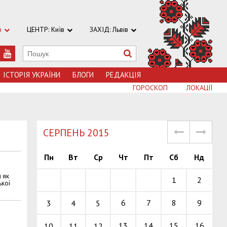
в
ЦЕНТР: Київ
ЗАХІД: Львів
ІСТОРІЯ УКРАЇНИ
БЛОГИ
РЕДАКЦІЯ
ГОРОСКОП
ЛОКАЦІЇ
СЕРПЕНЬ 2015
Пн
Вт
Ср
Чт
Пт
Сб
Нд
 як
1
2
ької
6
7
8
9
3
4
5
13
14
15
16
10
11
12