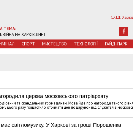
СХІД: Харкі
А ТЕМА:
Ч: ВІЙНА НА ХАРКІВЩИНІ
ИМIНАЛ
СПОРТ
МИСТЕЦТВО
ТЕХНОЛОГIЇ
ГАЙД-ПАРК
нагородила церква московського патріархату
 одіозним та скандальним громадянам. Мова йде про нагороди такого рівня
ому цього разу пощастило отримати цей подарунок від служителів московс
ож має світломузику. У Харкові за гроші Порошенка