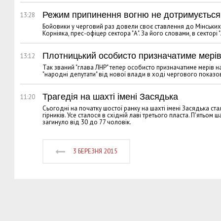
Режим припинення вогню не дотримується
13:28
Бойовики у черговий раз довели своє ставлення до Мінськи
Корніяка, прес-офіцер сектора "А". За його словами, в секторі 
Плотницький особисто призначатиме мерів 
13:12
Так званий "глава ЛНР" тепер особисто призначатиме мерів нас
"народні депутати" від нової влади в ході чергового показ
Трагедія на шахті імені Засядька
11:20
Сьогодні на початку шостої ранку на шахті імені Засядька ст
гірників. Усе сталося в східній лаві третього пласта. П'ятьо
загинуло від 30 до 77 чоловік.
3 БЕРЕЗНЯ 2015