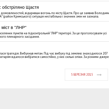
: обстріляно Щастя
х домовленостей, відкривши вогонь по місту Щастя. Про це заявив Володим
"А" (район Кримського) ситуація нестабільна і значних змін не зазнала.
міст в "ЛНР"
елених пунктів на підконтрольній "ЛНР" території. За це проголосували усі
ового пленарного засідання.
алася трагедія. Вибухнув метан. Під час вибуху під землею знаходилося 207
м шахтарям вдалося вибратися самостійно, у них сильні опіки. За різними джер
5 БЕРЕЗНЯ 2015