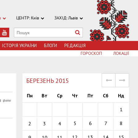
в
ЦЕНТР: Київ
ЗАХІД: Львів
ІСТОРІЯ УКРАЇНИ
БЛОГИ
РЕДАКЦІЯ
ГОРОСКОП
ЛОКАЦІЇ
БЕРЕЗЕНЬ 2015
Пн
Вт
Ср
Чт
Пт
Сб
Нд
1
5
6
7
8
2
3
4
12
13
14
15
9
10
11