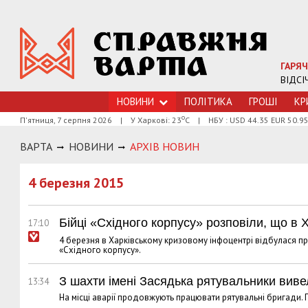
ГАРЯЧ
ВІДСІ
НОВИНИ
ПОЛІТИКА
ГРОШI
КР
о
П'ятниця, 7 серпня 2026
|
У Харкові: 23
С
|
НБУ : USD 44.35 EUR 50.9
ВАРТА
НОВИНИ
АРХIВ НОВИН
4 березня 2015
Бійці «Східного корпусу» розповіли, що в 
17:10
4 березня в Харківському кризовому інфоцентрі відбулася пр
«Східного корпусу».
З шахти імені Засядька рятувальники вив
13:34
На місці аварії продовжують працювати рятувальні бригади.