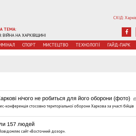
СХІД: Харкі
А ТЕМА:
Ч: ВІЙНА НА ХАРКІВЩИНІ
ИМIНАЛ
СПОРТ
МИСТЕЦТВО
ТЕХНОЛОГIЇ
ГАЙД-ПАРК
5
Харкові нічого не робиться для його оборони (фото)
ес-конференція стосовно територіальної оборони Харкова за участі бійців
ели 157 людей
 Повідомляє сайт «Восточний дозор».