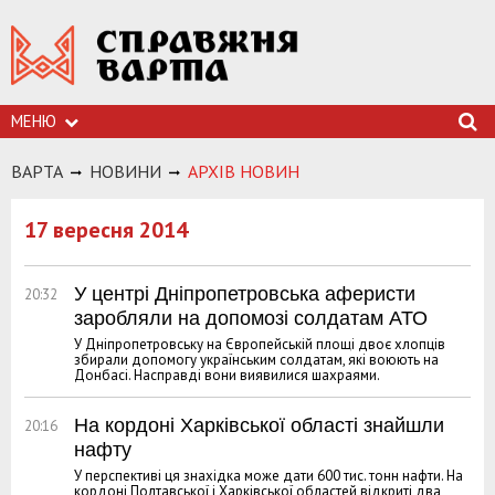
МЕНЮ
ВАРТА
НОВИНИ
АРХIВ НОВИН
17 вересня 2014
У центрі Дніпропетровська аферисти
20:32
заробляли на допомозі солдатам АТО
У Дніпропетровську на Європейській площі двоє хлопців
збирали допомогу українським солдатам, які воюють на
Донбасі. Насправді вони виявилися шахраями.
На кордоні Харківської області знайшли
20:16
нафту
У перспективі ця знахідка може дати 600 тис. тонн нафти. На
кордоні Полтавської і Харківської областей відкриті два