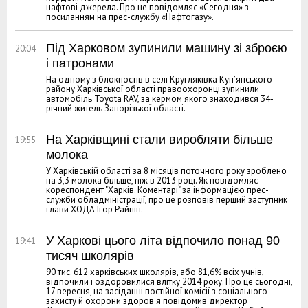
нафтові джерела. Про це повідомляє «Сегодня» з
посиланням на прес-службу «Нафтогазу».
Під Харковом зупинили машину зі зброєю
20:04
і патронами
На одному з блокпостів в селі Кругляківка Куп’янського
району Харківської області правоохоронці зупинили
автомобіль Toyota RAV, за кермом якого знаходився 34-
річний житель Запорізької області.
На Харківщині стали виробляти більше
19:55
молока
У Харківській області за 8 місяців поточного року зроблено
на 3,3 молока більше, ніж в 2013 році. Як повідомляє
кореспондент "Харків. Коментарі" за інформацією прес-
служби обладміністрації, про це розповів перший заступник
глави ХОДА Ігор Райнін.
У Харкові цього літа відпочило понад 90
19:41
тисяч школярів
90 тис. 612 харківських школярів, або 81,6% всіх учнів,
відпочили і оздоровилися влітку 2014 року. Про це сьогодні,
17 вересня, на засіданні постійної комісії з соціального
захисту й охорони здоров'я повідомив директор