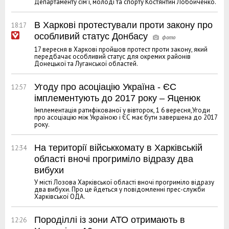
Департаменту сім'ї, молоді та спорту Костянтин Лобойченко.
В Харкові протестували проти закону про
18:17
особливий статус Донбасу
17 вересня в Харкові пройшов протест проти закону, який
передбачає особливий статус для окремих районів
Донецької та Луганської областей.
Угоду про асоціацію Україна - ЄС
12:57
імплементують до 2017 року – Яценюк
Імплементація ратифікованої у вівторок, 1 6 вересня,Угоди
про асоціацію між Україною і ЄС має бути завершена до 2017
року.
На території військкомату в Харківській
12:34
області вночі прогриміло відразу два
вибухи
У місті Лозова Харківської області вночі прогриміло відразу
два вибухи. Про це йдеться у повідомленні прес-служби
Харківської ОДА.
Породіллі із зони АТО отримають в
12:26