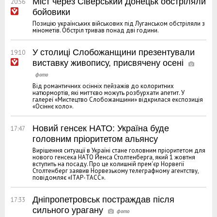
Міст через Сіверський Донецьк обстріляли
20:56
бойовики
Позицію українських військових під Луганськом обстріляли з
мінометів. Обстріл тривав понад дві години.
У столиці Слобожанщини презентували
19:10
виставку живопису, присвячену осені
Від романтичних осінніх пейзажів до колоритних
натюрмортів, які миттєво можуть розбурхати апетит. У
галереї «Мистецтво Слобожанщини» відкрилася експозиція
«Осіннє коло».
Новий генсек НАТО: Україна буде
17:47
головним пріоритетом альянсу
Вирішення ситуації в Україні стане головним пріоритетом для
нового генсека НАТО Йенса Столтенберга, який 1 жовтня
вступить на посаду. Про це колишній прем'єр Норвегії
Столтенберг заявив Норвезькому телеграфному агентству,
повідомляє «ІТАР-ТАСС».
Дніпропетровськ постраждав після
17:33
сильного урагану