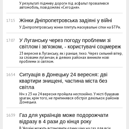
У результаті підмиву дороги під асфальт провалився
автомобіль, повідомляє «Сегодня».
Жінки Дніпропетровська задіяні у війні
17:15
У Дніпропетровську жінки плетуть маскувальні сітки на БТРи.
У Луганську через погоду проблеми зі
17:07
світлом і зв'язком, - користувачі соцмереж
23 вересня в Луганську, як і раніше, тихо. Через сильний вітер,
за словами луганчан, в деяких районах виникли нові
проблеми зі світлом.
Ситуація в Донецьку 24 вересня: дві
16:54
квартири знищені, частина міста без
світла
Ніч з 23 на 24 вересня пройшла неспокійно. У місті бушував
ураган, крім того, не припинявся обстріл декількох районів
Донецька.
Газ для українців може подорожчати
16:39
відразу в 4 рази до кінця року
В Україні можуть встановити єдину ціну на газ для всіх