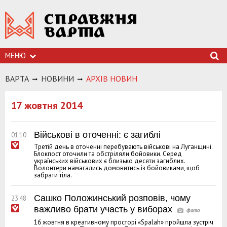
МЕНЮ
ВАРТА
НОВИНИ
АРХIВ НОВИН
17 жовтня 2014
Військові в оточенні: є загиблі
01:10
Третій день в оточенні перебувають військові на Луганщині.
Блокпост оточили та обстріляли бойовики. Серед
українських військових є близько десяти загиблих.
Волонтери намагались домовитись із бойовиками, щоб
забрати тіла.
Сашко Положинський розповів, чому
23:48
важливо брати участь у виборах
16 жовтня в креативному просторі «Spalah» пройшла зустріч