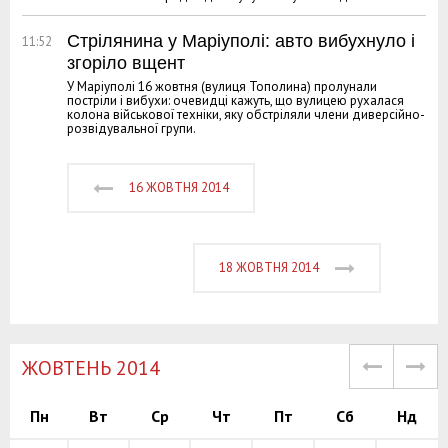
Стрілянина у Маріуполі: авто вибухнуло і
11:52
згоріло вщент
У Маріуполі 16 жовтня (вулиця Тополина) пролунали
постріли і вибухи: очевидці кажуть, що вулицею рухалася
колона військової техніки, яку обстріляли члени диверсійно-
розвідувальної групи.
16 ЖОВТНЯ 2014
18 ЖОВТНЯ 2014
ЖОВТЕНЬ 2014
Пн
Вт
Ср
Чт
Пт
Сб
Нд