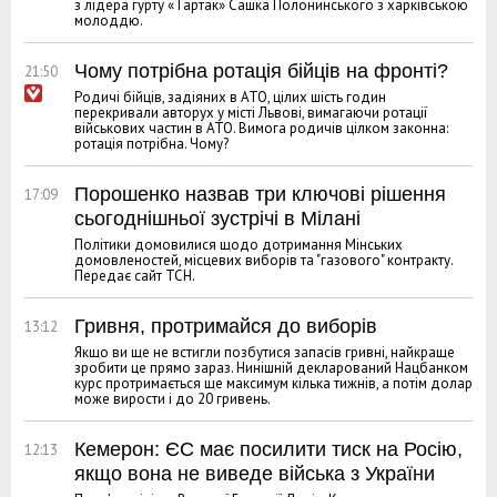
з лідера гурту «Тартак» Сашка Полонинського з харківською
молоддю.
Чому потрібна ротація бійців на фронті?
21:50
Родичі бійців, задіяних в АТО, цілих шість годин
перекривали авторух у місті Львові, вимагаючи ротації
військових частин в АТО. Вимога родичів цілком законна:
ротація потрібна. Чому?
Порошенко назвав три ключові рішення
17:09
сьогоднішньої зустрічі в Мілані
Політики домовилися щодо дотримання Мінських
домовленостей, місцевих виборів та "газового" контракту.
Передає сайт ТСН.
Гривня, протримайся до виборів
13:12
Якщо ви ще не встигли позбутися запасів гривні, найкраще
зробити це прямо зараз. Нинішній декларований Нацбанком
курс протримається ще максимум кілька тижнів, а потім долар
може вирости і до 20 гривень.
Кемерон: ЄС має посилити тиск на Росію,
12:13
якщо вона не виведе війська з України