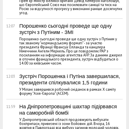
Прем’єр-міністр Великої Британії Девід Кемерон наголошує,
що Європейський Союз має посилювати санкції та тиск на
Росію за відсутності прогресу у виконанні раніше досягнутих
угод.
Порошенко сьогодні проведе ще одну
12:07
зустріч з Путіним - ЗМІ
Порошенко сьогодні проведе ще одну зустріч з Путіним у
так званому "нормандському форматі" - за участю
президента Франції Франсуа Олланда та канцлера
Німеччини Ангели Меркель. Про це повідомляє РАР з
посиланням на інформацію агентства AFP. За даними джерел
в оточені французького президента, зустріч відбудеться о
14.00 за київським часом.
Зустріч Порошенка і Путіна завершилася,
12:03
президенти спілкувалися 1,5 години
У Мілані завершився робочий сніданок в рамках X саміту
форуму "Азія-Європа" (АСЕМ).
На Дніпропетровщині шахтар підірвався
11:59
на саморобній бомбі
У Дніпропетровській області продовжують вибухати
боєприпаси, привезені із зони бойових дій. Вчора, 16
жовтня в Павлограді від вибуху загинув молодий чоловік.