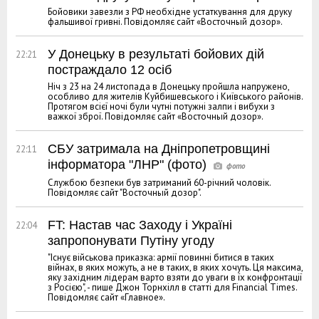
Бойовики завезли з РФ необхідне устаткування для друку
фальшивої гривні. Повідомляє сайт «Восточный дозор».
У Донецьку в результаті бойових дій
22:21
постраждало 12 осіб
Ніч з 23 на 24 листопада в Донецьку пройшла напружено,
особливо для жителів Куйбишевського і Київського районів.
Протягом всієї ночі були чутні потужні залпи і вибухи з
важкої зброї. Повідомляє сайт «Восточный дозор».
СБУ затримала на Дніпропетровщині
22:11
інформатора "ЛНР" (фото)
Службою безпеки був затриманий 60-річний чоловік.
Повідомляє сайт "Восточный дозор".
FT: Настав час Заходу і Україні
22:04
запропонувати Путіну угоду
"Існує військова приказка: армії повинні битися в таких
війнах, в яких можуть, а не в таких, в яких хочуть. Ця максима,
яку західним лідерам варто взяти до уваги в їх конфронтації
з Росією", - пише Джон Торнхілл в статті для Financial Times.
Повідомляє сайт «Главное».