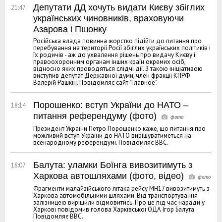
Депутати ДД хочуть видати Києву збіглих
21:47
українських чиновників, враховуючи
Азарова і Пшонку
Російська влада повинна жорстко підійти до питання про
перебування на території Росії збіглих українських політиків і
їх родичів - аж до ухвалення рішень про видачу Києву і
правоохоронним органам інших країн окремих осіб,
відносно яких проводяться слідчі дії. З такою ініціативою
виступив депутат Державної думи, член фракції КПРФ
Валерій Рашкін. Повідомляє сайт "Главное".
Порошенко: вступ України до НАТО –
18:14
питання референдуму (фото)
Президент України Петро Порошенко каже, що питання про
можливий вступ України до НАТО вирішуватиметься на
всенародному референдумі. Повідомляє ВВС.
Балута: уламки Боїнга вивозитимуть з
18:07
Харкова автошляхами (фото, відео)
Фрагменти малайзійського літака рейсу МH17 вивозитимуть з
Харкова автомобільними шляхами. Від транспортування
залізницею вирішили відмовитись. Про це під час наради у
Харкові повідомив голова Харківської ОДА Ігор Балута.
Повідомляє ВВС.